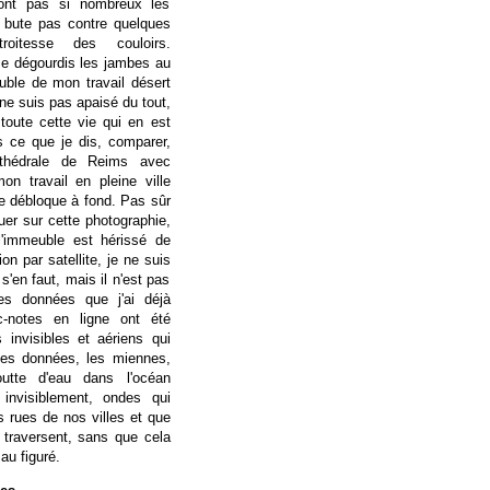
sont pas si nombreux les
 bute pas contre quelques
roitesse des couloirs.
e dégourdis les jambes au
uble de mon travail désert
e ne suis pas apaisé du tout,
toute cette vie qui en est
s ce que je dis, comparer,
thédrale de Reims avec
on travail en pleine ville
je débloque à fond. Pas sûr
uer sur cette photographie,
l'immeuble est hérissé de
n par satellite, je ne suis
s'en faut, mais il n'est pas
es données que j'ai déjà
oc-notes en ligne ont été
invisibles et aériens qui
les données, les miennes,
utte d'eau dans l'océan
t invisiblement, ondes qui
s rues de nos villes et que
 traversent, sans que cela
au figuré.