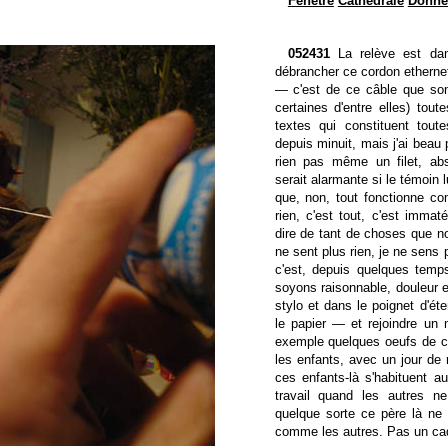
Fenêtre
Cathédrale
Donné
052431
La relève est da
débrancher ce cordon ethernet
— c'est de ce câble que sont
certaines d'entre elles) tou
textes qui constituent tou
depuis minuit, mais j'ai beau 
rien pas même un filet, ab
serait alarmante si le témoin 
que, non, tout fonctionne c
rien, c'est tout, c'est immaté
dire de tant de choses que n
ne sent plus rien, je ne sens 
c'est, depuis quelques temps
soyons raisonnable, douleur en
stylo et dans le poignet d'éte
le papier — et rejoindre un
exemple quelques oeufs de ch
les enfants, avec un jour de re
ces enfants-là s'habituent au
travail quand les autres ne
quelque sorte ce père là ne f
comme les autres. Pas un ca