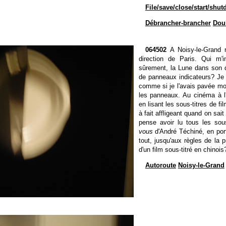
File/save/close/start/shu
Débrancher-brancher
Dou
064502
A Noisy-le-Grand r
direction de Paris. Qui m'
sûrement, la Lune dans son de
de panneaux indicateurs? Je 
comme si je l'avais pavée moi
les panneaux. Au cinéma à l
en lisant les sous-titres de fi
à fait affligeant quand on sait
pense avoir lu tous les sous
vous
d'André Téchiné, en port
tout, jusqu'aux règles de la pr
d'un film sous-titré en chinois
Autoroute
Noisy-le-Grand