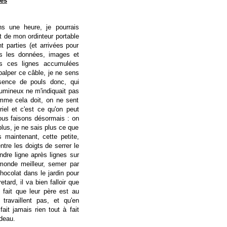
es
ns une heure, je pourrais
 de mon ordinteur portable
 parties (et arrivées pour
tes les données, images et
tes ces lignes accumulées
palper ce câble, je ne sens
sence de pouls donc, qui
lumineux ne m'indiquait pas
omme cela doit, on ne sent
riel et c'est ce qu'on peut
ous faisons désormais : on
plus, je ne sais plus ce que
 maintenant, cette petite,
tre les doigts de serrer le
ndre ligne après lignes sur
 monde meilleur, semer par
ocolat dans le jardin pour
tard, il va bien falloir que
 fait que leur père est au
 travaillent pas, et qu'en
ait jamais rien tout à fait
deau.