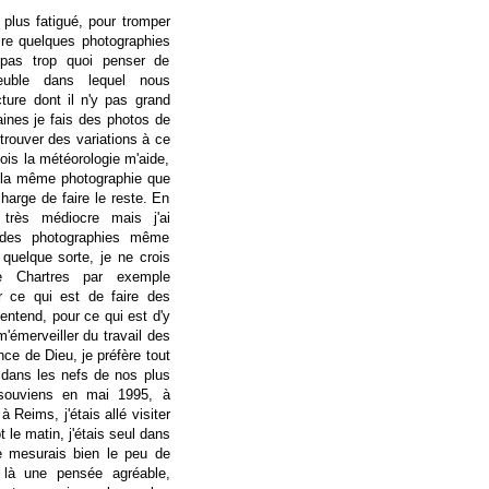
 plus fatigué, pour tromper
faire quelques photographies
 pas trop quoi penser de
meuble dans lequel nous
cture dont il n'y pas grand
ines je fais des photos de
trouver des variations à ce
is la météorologie m'aide,
re la même photographie que
charge de faire le reste. En
e très médiocre mais j'ai
e des photographies même
 quelque sorte, je ne crois
e Chartres par exemple
ur ce qui est de faire des
entend, pour ce qui est d'y
m'émerveiller du travail des
e de Dieu, je préfère tout
dans les nefs de nos plus
 souviens en mai 1995, à
 Reims, j'étais allé visiter
 le matin, j'étais seul dans
e mesurais bien le peu de
t là une pensée agréable,