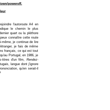
tdown/poweroff.
leur
ejoindre l'autoroute A4 en
indique le chemin le plus
rnier quart ou la pléthore
peux connaître cette route
-même, je continue de lire
'étranger, je fais de même
lms français, ce qui est tout
 qu'au Portugal, en 1986, je
-titres d'un film,
Rendez-
ugais, langue dont j'ignore
ononciation, qu'en serait-il
?