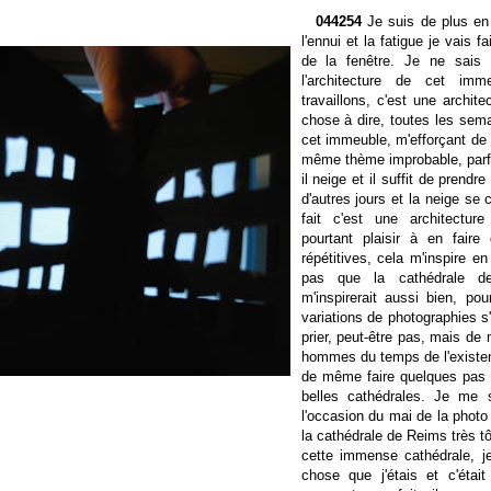
044254
Je suis de plus en
l'ennui et la fatigue je vais 
de la fenêtre. Je ne sais
l'architecture de cet im
travaillons, c'est une archite
chose à dire, toutes les sema
cet immeuble, m'efforçant de 
même thème improbable, parfo
il neige et il suffit de prend
d'autres jours et la neige se 
fait c'est une architectur
pourtant plaisir à en fair
répétitives, cela m'inspire en
pas que la cathédrale d
m'inspirerait aussi bien, po
variations de photographies s'
prier, peut-être pas, mais de 
hommes du temps de l'existenc
de même faire quelques pas 
belles cathédrales. Je me
l'occasion du mai de la photo à
la cathédrale de Reims très tôt
cette immense cathédrale, j
chose que j'étais et c'étai