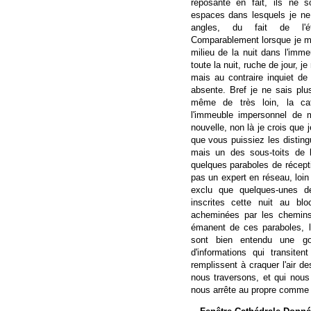
reposante en fait, ils ne 
espaces dans lesquels je ne
angles, du fait de l'ét
Comparablement lorsque je m
milieu de la nuit dans l'imme
toute la nuit, ruche de jour, j
mais au contraire inquiet de 
absente. Bref je ne sais plu
même de très loin, la ca
l'immeuble impersonnel de m
nouvelle, non là je crois que 
que vous puissiez les disting
mais un des sous-toits de 
quelques paraboles de réceptio
pas un expert en réseau, loin 
exclu que quelques-unes d
inscrites cette nuit au bl
acheminées par les chemins 
émanent de ces paraboles, 
sont bien entendu une go
d'informations qui transiten
remplissent à craquer l'air de
nous traversons, et qui nous
nous arrête au propre comme 