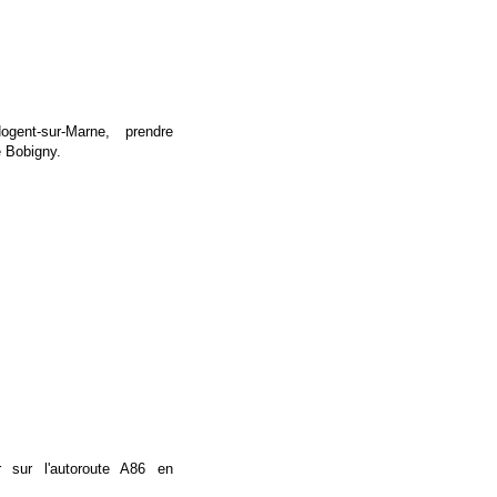
ent-sur-Marne, prendre
e Bobigny.
r sur l'autoroute A86 en