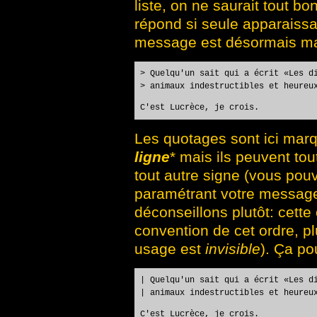
liste, on ne saurait tout bo
répond si seule apparaissa
message est désormais m
> Quelqu'un sait qui a écrit «Les d
> animaux indestructibles et heureu
C'est Lucrèce, je crois.
Les quotages sont ici marq
ligne
* mais ils peuvent to
tout autre signe (vous pouv
paramétrant votre message
déconseillons plutôt: cette
convention de cet ordre, pl
usage est
invisible
). Ça po
| Quelqu'un sait qui a écrit «Les d
| animaux indestructibles et heureu
C'est Lucrèce, je crois.