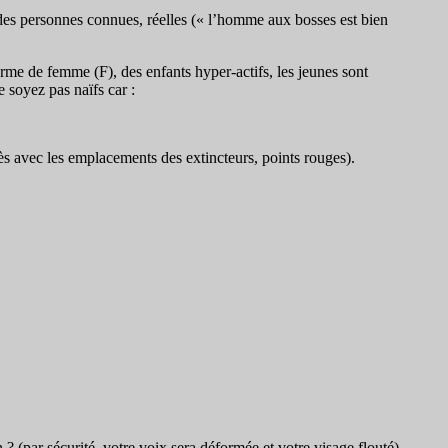
des personnes connues, réelles (« l’homme aux bosses est bien
rme de femme (F), des enfants hyper-actifs, les jeunes sont
 soyez pas naïfs car :
ccès avec les emplacements des extincteurs, points rouges).
? (par sécurité, votre voix sera déformée et votre visage flouté)