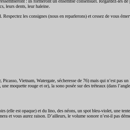
 ressembleront : ils formeront un ensemble consensuel. Regardez-les de p
, leurs dents, leur haleine.
. Respectez les consignes (nous en reparlerons) et cessez de vous émerv
r, Picasso, Vietnam, Watergate, sécheresse de 76) mais qui n’est pas un l
 une moquette rouge et or), la sono posée sur des tréteaux (dans l’angle),
rs (elle est opaque) et du lino, des néons, un spot bleu-violet, une tente, 
mera et vous aurez raison. D’ailleurs, le volume sonore n’est-il pas dé