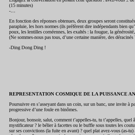
(15 minutes)
-…
En fonction des réponses obtenues, deux groupes seront constitués.
parapluie, les hors normes (ils préfèrent dire indépendants bien qu’
poux, les lentilles cornéennes, les exaltés : la fougue, la générosi
(Ne sommes-nous pas tous, d’une certaine manière, des déracinés 
-Ding Dong Ding !
REPRESENTATION COSMIQUE DE LA PUISSANCE A
Poursuivre en s’asseyant dans un coin, sur un banc, une invite à p
progressive d’une foule en binômes.
Bonjour, bonsoir, salut, comment t’appelles-tu, tu t’appelles, quel 
mystificateur ? le bélier à facettes ou le buffle sous toutes les cou
sur ses convictions (la fuite en avant) ? quel plat avez-vous (as-tu)