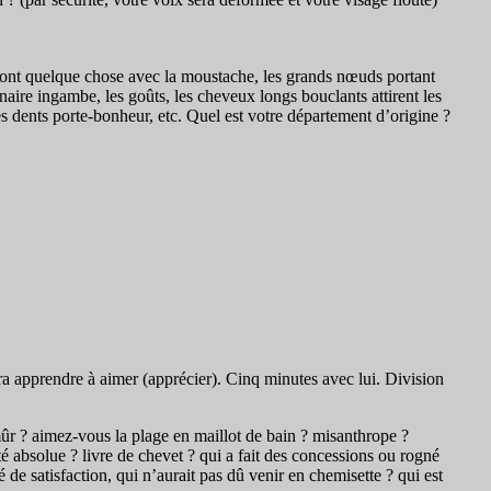
i font quelque chose avec la moustache, les grands nœuds portant
énaire ingambe, les goûts, les cheveux longs bouclants attirent les
les dents porte-bonheur, etc. Quel est votre département d’origine ?
ra apprendre à aimer (apprécier). Cinq minutes avec lui. Division
 mûr ? aimez-vous la plage en maillot de bain ? misanthrope ?
rité absolue ? livre de chevet ? qui a fait des concessions ou rogné
 de satisfaction, qui n’aurait pas dû venir en chemisette ? qui est