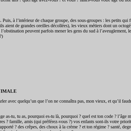
 Puis, à l’intérieur de chaque groupe, des sous-groupes : les petits qu
ils aient de grandes oreilles décollées), les vieux métiers dont un octog
té, l’obstination peuvent parfois mener les gens du sud à l’aveuglement, 
?)
NIMALE
arler avec quelqu’un que l’on ne connaîtra pas, mon vieux, et qu’il faud
âge as-tu, tu as, pourquoi es-tu là, pourquoi ? quel est ton code ? l’âge
tures ? famille, amis (qui préférez-vous ?) vos enfants sont-ils votre prio
 apporté ? des crêpes, des choux à la crème ? et ton régime ? santé, degré