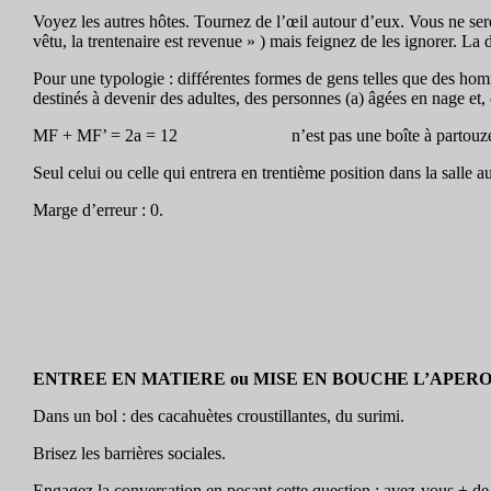
Voyez les autres hôtes. Tournez de l’œil autour d’eux. Vous ne se
vêtu, la trentenaire est revenue » ) mais feignez de les ignorer. La 
Pour une typologie : différentes formes de gens telles que des hom
destinés à devenir des adultes, des personnes (a) âgées en nage et,
MF + MF’ = 2a = 12 n’est pas une boîte à partouze
Seul celui ou celle qui entrera en trentième position dans la salle 
Marge d’erreur : 0.
ENTREE EN MATIERE ou MISE EN BOUCHE L’APER
Dans un bol : des cacahuètes croustillantes, du surimi.
Brisez les barrières sociales.
Engagez la conversation en posant cette question : avez-vous ± de t