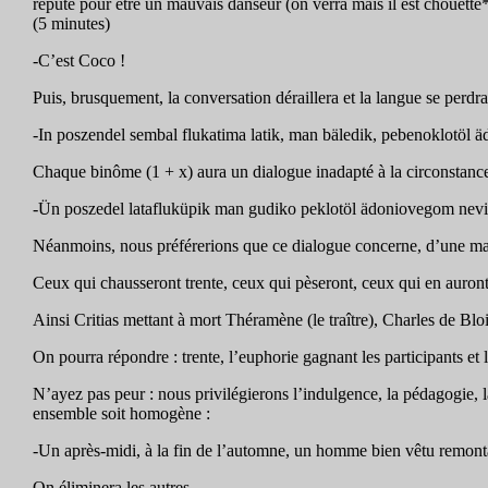
réputé pour être un mauvais danseur (on verra mais il est chouette
(5 minutes)
-C’est Coco !
Puis, brusquement, la conversation déraillera et la langue se perdr
-In poszendel sembal flukatima latik, man bäledik, pebenoklotöl äd
Chaque binôme (1 + x) aura un dialogue inadapté à la circonstance
-Ün poszedel latafluküpik man gudiko peklotöl ädoniovegom nevif
Néanmoins, nous préférerions que ce dialogue concerne, d’une maniè
Ceux qui chausseront trente, ceux qui pèseront, ceux qui en auront 
Ainsi Critias mettant à mort Théramène (le traître), Charles de Bl
On pourra répondre : trente, l’euphorie gagnant les participants et le
N’ayez pas peur : nous privilégierons l’indulgence, la pédagogie, l
ensemble soit homogène :
-Un après-midi, à la fin de l’automne, un homme bien vêtu remonta
On éliminera les autres.