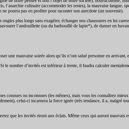
gine de notre pensée et non l’objet de notre société), boursicoteuse, imm
écis, l’anarchie culinaire (accommoder les restes), la mauvaise langue, 
 On ne pourra pas en profiter pour raconter son anecdote (un souvenir).
 ongles plus longs sans exagérer, échanger nos chaussures en lui caressa
 de savourer l’andouillette (ou du barbouillé de lapin*), de danser en buvan
asser une mauvaise soirée alors qu’ils n’ont salué personne en arrivant,
rée. Si le nombre d’invités est inférieur à trente, il faudra calculer men
nes connues ou inconnues (les mêmes), mais vous les connaîtrez mieux : 
ement), celui-ci incarnera la force ignée (très tendance, il a, malgré to
errez que les invités riront aux éclats. Même ceux qui auront mauvais esp