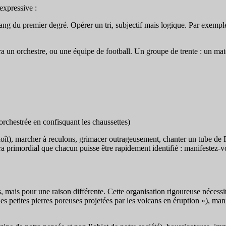
expressive :
ng du premier degré. Opérer un tri, subjectif mais logique. Par exemple 
era un orchestre, ou une équipe de football. Un groupe de trente : un mat
orchestrée en confisquant les chaussettes)
oît), marcher à reculons, grimacer outrageusement, chanter un tube de R
a primordial que chacun puisse être rapidement identifié : manifestez-vou
 mais pour une raison différente. Cette organisation rigoureuse nécessite
nt des petites pierres poreuses projetées par les volcans en éruption »)