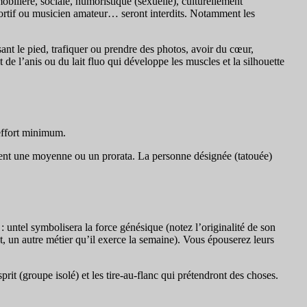
obilière, sociale, humoristique (sexuelle), culturellement
sportif ou musicien amateur… seront interdits. Notamment les
nt le pied, trafiquer ou prendre des photos, avoir du cœur,
t de l’anis ou du lait fluo qui développe les muscles et la silhouette
 effort minimum.
talement une moyenne ou un prorata. La personne désignée (tatouée)
untel symbolisera la force génésique (notez l’originalité de son
ut, un autre métier qu’il exerce la semaine). Vous épouserez leurs
rit (groupe isolé) et les tire-au-flanc qui prétendront des choses.