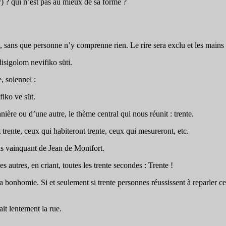
*) ? qui n’est pas au mieux de sa forme ?
a, sans que personne n’y comprenne rien. Le rire sera exclu et les mains 
isigolom nevifiko süti.
, solennel :
iko ve süt.
re ou d’une autre, le thème central qui nous réunit : trente.
trente, ceux qui habiteront trente, ceux qui mesureront, etc.
ois vainquant de Jean de Montfort.
s autres, en criant, toutes les trente secondes : Trente !
a bonhomie. Si et seulement si trente personnes réussissent à reparler c
it lentement la rue.