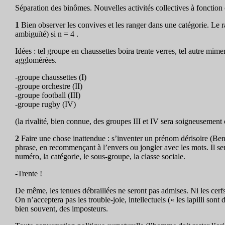
Séparation des binômes. Nouvelles activités collectives à fonction 
1
Bien observer les convives et les ranger dans une catégorie. Le ra
ambiguïté) si n = 4 .
Idées : tel groupe en chaussettes boira trente verres, tel autre mim
agglomérées.
-groupe chaussettes (I)
-groupe orchestre (II)
-groupe football (III)
-groupe rugby (IV)
(la rivalité, bien connue, des groupes III et IV sera soigneusement 
2
Faire une chose inattendue : s’inventer un prénom dérisoire (Ben
phrase, en recommençant à l’envers ou jongler avec les mots. Il ser
numéro, la catégorie, le sous-groupe, la classe sociale.
-Trente !
De même, les tenues débraillées ne seront pas admises. Ni les cerfs,
On n’acceptera pas les trouble-joie, intellectuels (« les lapilli so
bien souvent, des imposteurs.