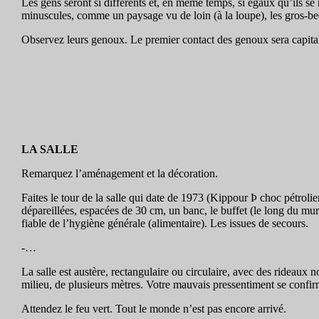
Les gens seront si différents et, en même temps, si égaux qu’ils se
minuscules, comme un paysage vu de loin (à la loupe), les gros-becs
Observez leurs genoux. Le premier contact des genoux sera capital
LA SALLE
Remarquez l’aménagement et la décoration.
Faites le tour de la salle qui date de 1973 (Kippour Þ choc pétrolie
dépareillées, espacées de 30 cm, un banc, le buffet (le long du mur,
fiable de l’hygiène générale (alimentaire). Les issues de secours.
-…
La salle est austère, rectangulaire ou circulaire, avec des rideaux noi
milieu, de plusieurs mètres. Votre mauvais pressentiment se confir
Attendez le feu vert. Tout le monde n’est pas encore arrivé.