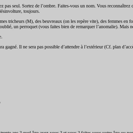
rez pas seul. Sortez de l’ombre. Faites-vous un nom. Vous reconnaîtrez 
désinvolture, toujours.
mes tricheurs (M), des beuvreaux (on les repère vite), des femmes en fo
 oublié, un perroquet (vous faites bien de remarquer l’anomalie). Mais ne
.
aura gagné. Il ne sera pas possible d’attendre à l’extérieur (Cf. plan d’a
O
rente ans ? quel âge avez-vous ? et vous ? faites-vous votre âge ou non 