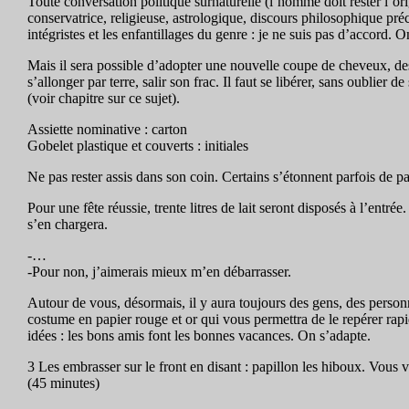
Toute conversation politique surnaturelle (l’homme doit rester l’ori
conservatrice, religieuse, astrologique, discours philosophique pr
intégristes et les enfantillages du genre : je ne suis pas d’accord.
Mais il sera possible d’adopter une nouvelle coupe de cheveux, des
s’allonger par terre, salir son frac. Il faut se libérer, sans oublier
(voir chapitre sur ce sujet).
Assiette nominative : carton
Gobelet plastique et couverts : initiales
Ne pas rester assis dans son coin. Certains s’étonnent parfois de p
Pour une fête réussie, trente litres de lait seront disposés à l’ent
s’en chargera.
-…
-Pour non, j’aimerais mieux m’en débarrasser.
Autour de vous, désormais, il y aura toujours des gens, des person
costume en papier rouge et or qui vous permettra de le repérer rapid
idées : les bons amis font les bonnes vacances. On s’adapte.
3 Les embrasser sur le front en disant : papillon les hiboux. Vous v
(45 minutes)