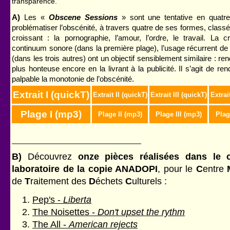
transparence.
A)
Les «
Obscene Sessions
» sont une tentative en quatr
problématiser l’obscénité, à travers quatre de ses formes, class
croissant : la pornographie, l’amour, l’ordre, le travail. La c
continuum sonore (dans la première plage), l’usage récurrent de l
(dans les trois autres) ont un objectif sensiblement similaire : ren
plus honteuse encore en la livrant à la publicité. Il s’agit de rend
palpable la monotonie de l’obscénité.
Extrait I (quickT)
Extrait II (quickT)
Extrait III (quickT)
Extrai
Plage I (mp3)
Plage II (mp3)
Plage III (mp3)
Plag
B)
Découvrez
onze pièces réalisées dans le 
laboratoire de la copie ANADOPI
, pour le
C
entre
de
T
raitement des
D
échets
C
ulturels :
Pep's -
Liberta
The Noisettes -
Don't upset the rythm
The All -
American rejects