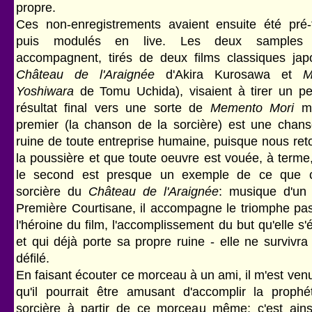
propre.
Ces non-enregistrements avaient ensuite été pré-tr
puis modulés en live. Les deux samples 
accompagnent, tirés de deux films classiques jap
Château de l'Araignée
d'Akira Kurosawa et
M
Yoshiwara
de Tomu Uchida), visaient à tirer un pe
résultat final vers une sorte de
Memento Mori
m
premier (la chanson de la sorcière) est une chans
ruine de toute entreprise humaine, puisque nous ret
la poussière et que toute oeuvre est vouée, à terme, 
le second est presque un exemple de ce que c
sorcière du
Château de l'Araignée
: musique d'un 
Première Courtisane, il accompagne le triomphe pa
l'héroine du film, l'accomplissement du but qu'elle s'ét
et qui déjà porte sa propre ruine - elle ne survivr
défilé.
En faisant écouter ce morceau à un ami, il m'est venu 
qu'il pourrait être amusant d'accomplir la prophé
sorcière à partir de ce morceau même; c'est ainsi