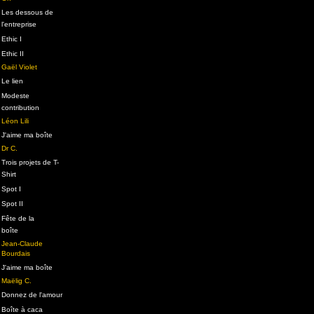
Les dessous de
l'entreprise
Ethic I
Ethic II
Gaël Violet
Le lien
Modeste
contribution
Léon Lili
J'aime ma boîte
Dr C.
Trois projets de T-
Shirt
Spot I
Spot II
Fête de la
boîte
Jean-Claude
Bourdais
J'aime ma boîte
Maëlig C.
Donnez de l'amour
Boîte à caca