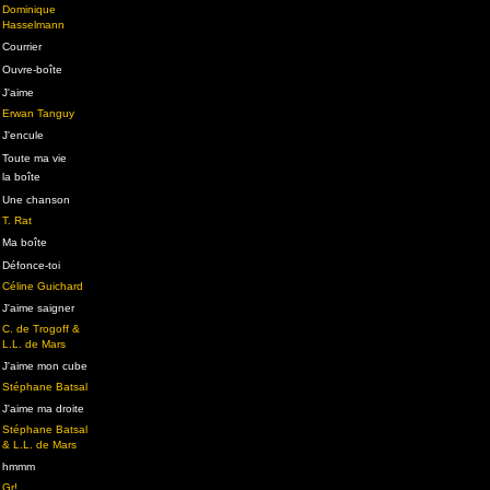
Dominique
Hasselmann
Courrier
Ouvre-boîte
J'aime
Erwan Tanguy
J'encule
Toute ma vie
la boîte
Une chanson
T. Rat
Ma boîte
Défonce-toi
Céline Guichard
J'aime saigner
C. de Trogoff &
L.L. de Mars
J'aime mon cube
Stéphane Batsal
J'aime ma droite
Stéphane Batsal
& L.L. de Mars
hmmm
Gr!