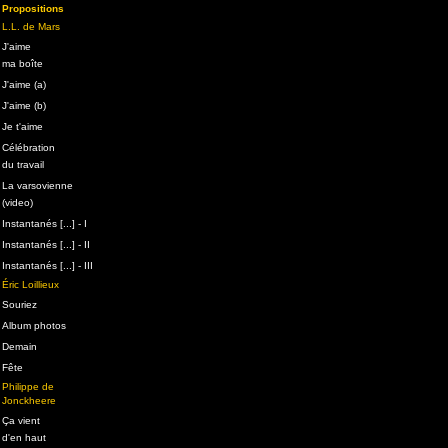
Propositions
L.L. de Mars
J'aime
ma boîte
J'aime (a)
J'aime (b)
Je t'aime
Célébration
du travail
La varsovienne
(video)
Instantanés [...] - I
Instantanés [...] - II
Instantanés [...] - III
Éric Loillieux
Souriez
Album photos
Demain
Fête
Philippe de
Jonckheere
Ça vient
d'en haut