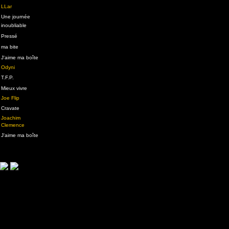
LLar
Une journée
inoubliable
Pressé
ma bite
J'aime ma boîte
Odyni
T.F.P.
Mieux vivre
Joe Flip
Cravate
Joachim
Clemence
J'aime ma boîte