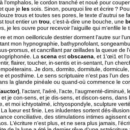
u’à l’omphalos, le cordon tranché et noué pour coupe
et que je
les
sois. Sinon, pourquoi lire et écrire ? Pou
ouze trous et toutes ses pores, le texte d’autrui se f
est tout entier un
trou
, c’est-à-dire une bouche, une
b
es, je les ouvre pour recevoir l’aiguille qui m’enfile l
re et mon oeilloricule destrier dorment l’autre sur l’une
ant mon hypnographie, bathypnofolant, songeambulan
us-prorsus, et cancrillant par œillades la queue de l’o
ppogriphonée. La
scena
est
obscaena
, et 1’œi1 et l’
tir, flairer, toucher, in-sentis et in-sentant, l’un ch
poéterains. Je dors, dormito, dormitule, dormicule, m
me et posthime. Le sens scriptuaire n’est pas l’un des 
 dans la glande pinéale ou quand-où commence le co
(auctor)
, l’actant, l’aéré, l’acte, l’augmenté-diminué, le
 et je con-sens, et je dis-sens, et discon-sens, dans l
 et moi ichtyotalmé, ichtyospondyle, sculpture vert
La lueur est finie. Les inludentes sortent dés-illusio
geance conciliative, des stimulations intimes agissent 
s. L’écriture n’est plus, et ne sera plus jamais, l’écr
e de la lune a été le dernier rêve d’une astrécriture