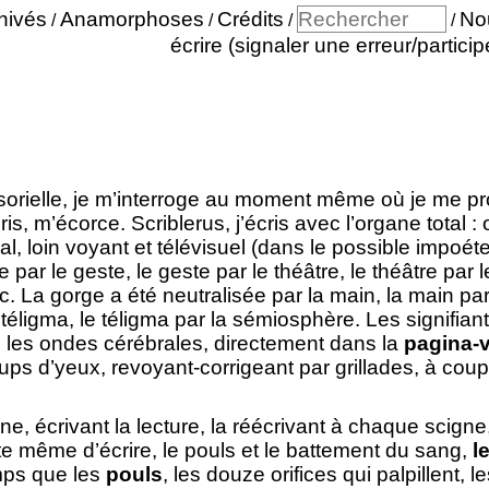
hivés
Anamorphoses
Crédits
No
/
/
/
/
écrire (signaler une erreur/particip
nsorielle, je m’interroge au moment même où je me 
is, m’écorce. Scriblerus, j’écris avec l’organe total : 
, loin voyant et télévisuel (dans le possible impoét
ure par le geste, le geste par le théâtre, le théâtre par
 etc. La gorge a été neutralisée par la main, la main p
 téligma, le téligma par la sémiosphère. Les signifian
 les ondes cérébrales, directement dans la
pagina-
ups d’yeux, revoyant-corrigeant par grillades, à coup
, écrivant la lecture, la réécrivant à chaque scigne,
este même d’écrire, le pouls et le battement du sang,
l
mps que les
pouls
, les douze orifices qui palpillent,