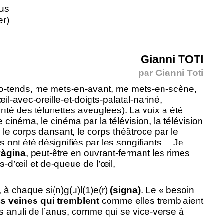
us
er)
Gianni TOTI
par
Gianni Toti
pro-tends, me mets-en-avant, me mets-en-scène,
œil-avec-oreille-et-doigts-palatal-nariné,
enté des télunettes aveuglées). La voix a été
 le cinéma, le cinéma par la télévision, la télévision
ar le corps dansant, le corps théâtroce par le
ts ont été désignifiés par les songifiants… Je
vàgina
, peut-être en ouvrant-fermant les rimes
s-d’œil et de-queue de l’œil,
 à chaque si(n)g(u)l(1)e(r)
(signa)
. Le « besoin
es veines qui tremblent
comme elles tremblaient
 les anuli de l’anus, comme qui se vice-verse à