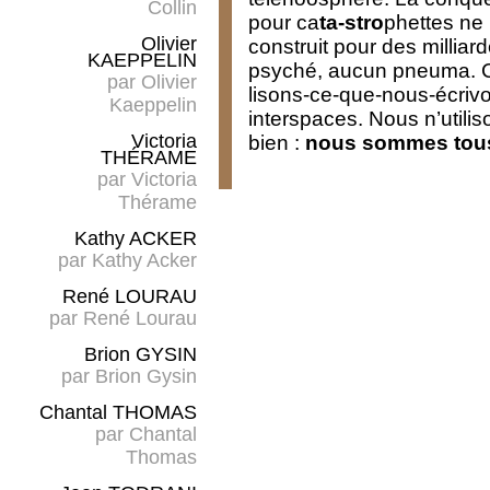
Collin
pour ca
ta-stro
phettes ne 
Olivier
construit pour des millia
KAEPPELIN
psyché, aucun pneuma. C’es
par
Olivier
lisons-ce-que-nous-écrivo
Kaeppelin
interspaces. Nous n’utili
Victoria
bien :
nous sommes tous
THÉRAME
par
Victoria
Thérame
Kathy ACKER
par
Kathy Acker
René LOURAU
par
René Lourau
Brion GYSIN
par
Brion Gysin
Chantal THOMAS
par
Chantal
Thomas