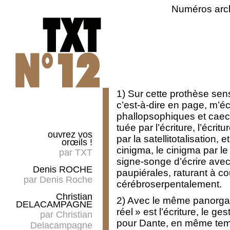
Numéros arc
1) Sur cette prothèse se
c’est-à-dire en page, m’écr
phallopsophiques et caecal
tuée par l’écriture, l’écrit
ouvrez vos
par la satellitotalisation,
orœils !
cinigma, le cinigma par le
par
TXT
signe-songe d’écrire avec
Denis ROCHE
paupiérales, raturant à co
par
Denis Roche
cérébroserpentalement.
Christian
2) Avec le même panorgane
DELACAMPAGNE
réel » est l’écriture, le g
par
Christian
pour Dante, en même te
Delacampagne