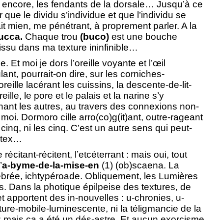
r encore, les fendants de la dorsale… Jusqu’à ce
r que le dividu s’individue et que l’individu se
ait mien, me pénétrant, à proprement parler. A la
ucca.
Chaque trou
(buco)
est une bouche
e tissu dans ma texture ininfinible…
. Et moi je dors l’oreille voyante et l’œil
t, pourrait-on dire, sur les corniches-
reille lacérant les cuissins, la descente-de-lit-
oreille, le pore et le palais et la narine s’y
erchant les autres, au travers des connexions non-
oi. Dormoro cille arro(co)g(it)ant, outre-rageant
cinq, ni les cinq. C’est un autre sens qui peut-
rtex…
 récitant-récitent, l’etcéterrant : mais oui, tout
’
a-byme-de-la-mise-en
(1) (ob)scaena. La
ébrée, ichtypéroade. Obliquement, les Lumières
ns. Dans la photique épilpeise des textures, de
et apportent des in-nouvelles : u-chronies, u-
iture-mobile-luminescente, ni la téligmancie de la
 : mais ça a été un dés-astre. Et aucun exorcisme