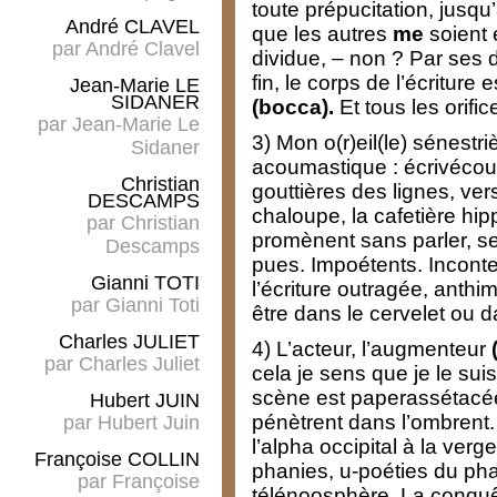
toute prépucitation, jusq
André CLAVEL
que les autres
me
soient 
par
André Clavel
dividue, – non ? Par ses d
fin, le corps de l’écriture 
Jean-Marie LE
SIDANER
(bocca).
Et tous les orific
par
Jean-Marie Le
3) Mon o(r)eil(le) sénestriè
Sidaner
acoumastique : écrivécout
Christian
gouttières des lignes, vers
DESCAMPS
chaloupe, la cafetière hi
par
Christian
promènent sans parler, sen
Descamps
pues. Impoétents. Incontem
Gianni TOTI
l’écriture outragée, anthi
par
Gianni Toti
être dans le cervelet ou
Charles JULIET
4) L’acteur, l’augmenteur
par
Charles Juliet
cela je sens que je le suis
scène est paperassétacée,
Hubert JUIN
pénètrent dans l’ombrent. 
par
Hubert Juin
l’alpha occipital à la ver
Françoise COLLIN
phanies, u-poéties du phao
par
Françoise
télénoosphère. La conquêt