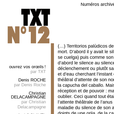
Numéros archiv
(…) Territorios palùdicos de 
mort. D’abord il y avait le 
se cuelga) puis comme son tr
d’abord le silence au silen
ouvrez vos orœils !
déclenchement ou plutôt sa
par
TXT
et d’eau cherchant l’instant
théâtral d’attente de son n
Denis ROCHE
par
Denis Roche
la capucha del caballo. Ma
réception et de pouvoir : ma
Christian
oublier. Ceci quand tout éta
DELACAMPAGNE
l’attente théâtrale de l’anus
par
Christian
Delacampagne
maladie du silence de son at
doigts de une orija, de la c