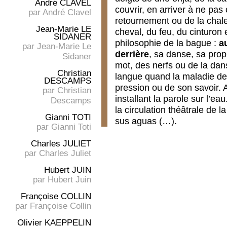
André CLAVEL
couvrir, en arriver à ne pas 
par
André Clavel
retournement ou de la chale
Jean-Marie LE
cheval, du feu, du cinturon 
SIDANER
philosophie de la bague :
a
par
Jean-Marie Le
derrière
, sa danse, sa prop
Sidaner
mot, des nerfs ou de la dan
Christian
langue quand la maladie de 
DESCAMPS
pression ou de son savoir. 
par
Christian
installant la parole sur l’ea
Descamps
la circulation théâtrale de l
Gianni TOTI
sus aguas (…).
par
Gianni Toti
Charles JULIET
par
Charles Juliet
Hubert JUIN
par
Hubert Juin
Françoise COLLIN
par
Françoise Collin
Olivier KAEPPELIN