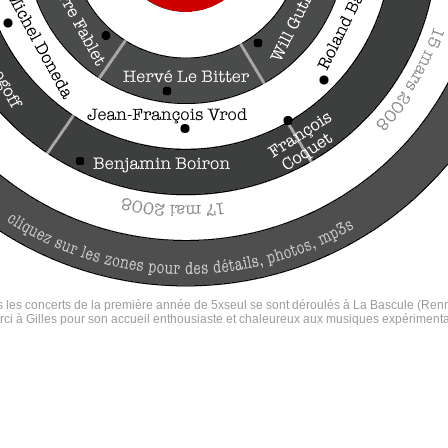
 les concerts de la première année de 5xseul se sont déroulés à La Bascule (Ren
ci à Gilles pour son accueil enthousiaste et chaleureux aux musiques expériment