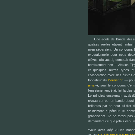
Une école de Bande dessin
qualités réelles étaient fanta
m’en séparaient. Un concours l
exceptionnelle pour cette deu
élèves elle-aussi, comptait d
bestialement bon — Alexios Tj
et quelques autres types et 
collaboration avec des élèves 
fondateur du
Dernier cri
— pour 
amis
»); seul le concours d'entr
l'enseignement était, lui, la plus 
Le principal enseignant avait d
niveau correct en bande dessin
brillantes par an pour lui filer
risiblement supérieur, le senti
grandissant. Je ne tardai pas
demandant ce que j'étais venu y 
*Vous avez déjà vu les bande