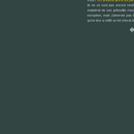
vous?
On prétend qu'il a fini p
ils ne se sont pas encore ren
maladroit de ses gribouillis n'a
européen, mais j'aimerais pas ê
qu'on leur a refilé un tel cheval 