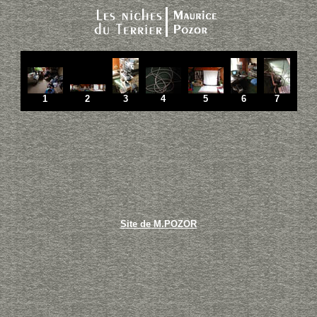
1
2
3
4
5
6
7
Site de M.POZOR