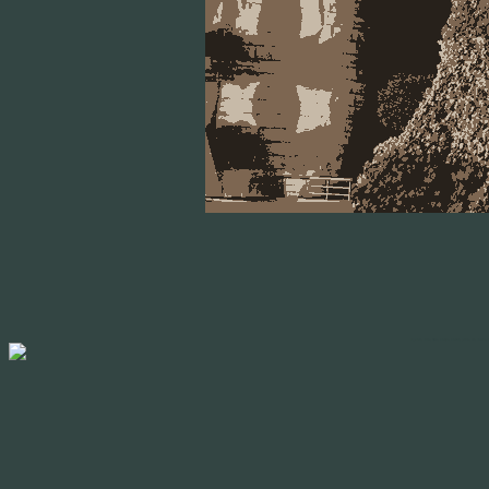
Puppenheim, musée, Billybao, amerique, americain, peinture, art, moderne, te