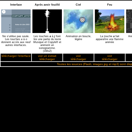
Interface
Après avoir fouillé
Ciel
Feu
Ne s'utilise pas seule.
Les touches
a
à
j
font
Animation en boucle,
La touche
a
fait
Ani
Les touches
a
à
o
lire une partie du texte
légère
apparaître une flamme
donnent accès aux neuf
Musique et Copyleft
et
animée
autres interfaces.
animent un
sonogramme.
(1Mo2)
télécharger l'interface
voir un extrait
voir
voir
télécharger
télécharger
télécharger
Toutes les sources (Flash, images jpg et mp3) sont disp