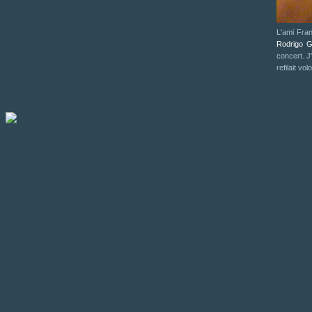
L'ami Fra
Rodrigo G
concert. J
refilait vo