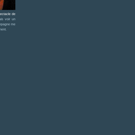
ectacle de
ais voir un
compagne me
ment.