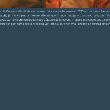
nçois Coquet a décidé de me dévoyer pour une petite soirée au TNB en m'invitant à
un sp
arcia
; je n'avais pas la moindre idée de quoi il retournait, j'ai cru jusqu'au bout que j'all
'avais au moins cru comprendre que c'était plutôt éprouvant, François m'ayant dit que sa 
lontier son billet parce qu'elle avait déjà vu Garcia et qu'à son avis : une fois ça suffisait ample