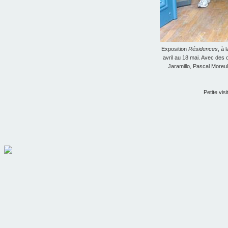
Exposition
Résidences
, à 
avril au 18 mai. Avec des
Jaramillo, Pascal Moreu
Petite vis