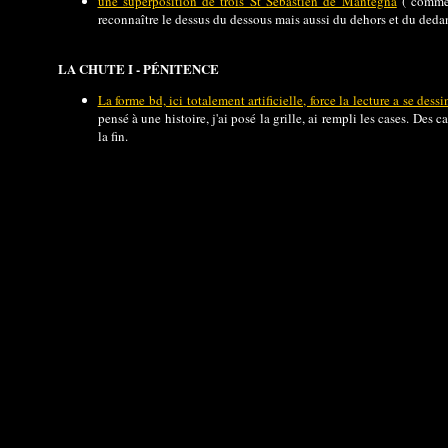
une superposition de trois St Sébastien de Mantegna
( comme 
reconnaître le dessus du dessous mais aussi du dehors et du dedans,
LA CHUTE I - PÉNITENCE
La forme bd, ici totalement artificielle, force la lecture a se des
pensé à une histoire, j'ai posé la grille, ai rempli les cases. Des
la fin.