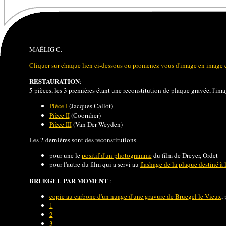
MAÉLIG C.
Cliquer sur chaque lien ci-dessous ou promenez vous d'image en image en 
RESTAURATION
:
5 pièces, les 3 premières étant une reconstitution de plaque gravée, l'imag
Pièce I
(Jacques Callot)
Pièce II
(Coornher)
Pièce III
(Van Der Weyden)
Les 2 dernières sont des reconstitutions
pour une le
positif d'un photogramme
du film de Dreyer, Ordet
pour l'autre du film qui a servi au
flashage de la plaque destiné à
BRUEGEL PAR MOMENT
:
copie au carbone d'un nuage d'une gravure de Bruegel le Vieux
,
1
2
3