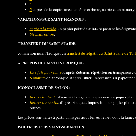
4
5
copies de la copie, avec le même carbone, au bic et en monotyp
VARIATIONS SUR SAINT FRANÇOIS
:
copie à la volée
, un papier-peint de saints se passant les Stigmat
Stigmatisation
.
TRANSFERT DU SAINT SUAIRE
:
comme son nom l'indique, un
transfert du négatif du Saint Suaire de Tur
À PROPOS DE SAINTE VERONIQUE
:
Une fois pour toute
, d'après Zubaran, répétition en transparence 
Sudarium
de Veronique, d'après Dürer ;impression sur papier phot
ICONOCLASME DE SALON
:
Retirer les traits
, d'après Schongauer, impression sur papier photo
Retirer les chairs
, d'après Fouquet, impression sur papier photo 
biffées.
Les pièces sont faites à partir d'images trouvées sur le net, dont la fameu
PAR TROIS FOIS SAINT-SÉBASTIEN