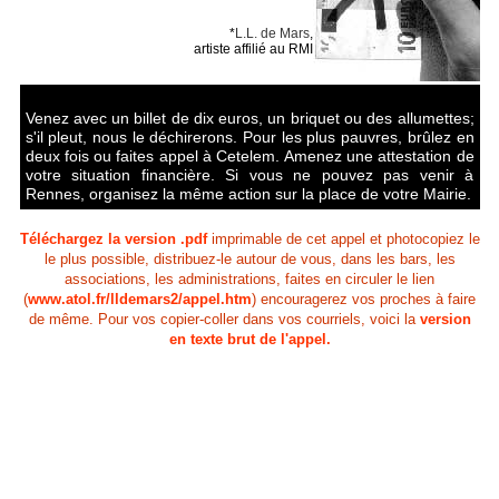
*
L.L. de Mars
,
artiste affilié au RMI
Venez avec un billet de dix euros, un briquet ou des allumettes;
s'il pleut, nous le déchirerons. Pour les plus pauvres, brûlez en
deux fois ou faites appel à Cetelem. Amenez une attestation de
votre situation financière. Si vous ne pouvez pas venir à
Rennes, organisez la même action sur la place de votre Mairie.
Téléchargez la version .pdf
imprimable de cet appel et photocopiez le
le plus possible, distribuez-le autour de vous, dans les bars, les
associations, les administrations, faites en circuler le lien
(
www.atol.fr/lldemars2/appel.htm
) encouragerez vos proches à faire
de même. Pour vos copier-coller dans vos courriels, voici la
version
en texte brut de l'appel
.