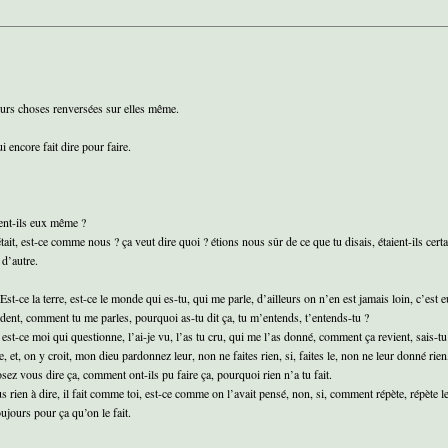
ieurs choses renversées sur elles même.
ui encore fait dire pour faire.
aient-ils eux même ?
t, est-ce comme nous ? ça veut dire quoi ? étions nous sûr de ce que tu disais, étaient-ils certain
 d’autre.
Est-ce la terre, est-ce le monde qui es-tu, qui me parle, d’ailleurs on n’en est jamais loin, c’est 
vident, comment tu me parles, pourquoi as-tu dit ça, tu m’entends, t’entends-tu ?
is est-ce moi qui questionne, l’ai-je vu, l’as tu cru, qui me l’as donné, comment ça revient, sais-tu 
 et, on y croit, mon dieu pardonnez leur, non ne faites rien, si, faites le, non ne leur donné rien, 
sez vous dire ça, comment ont-ils pu faire ça, pourquoi rien n’a tu fait.
plus rien à dire, il fait comme toi, est-ce comme on l’avait pensé, non, si, comment répète, répète
oujours pour ça qu’on le fait.