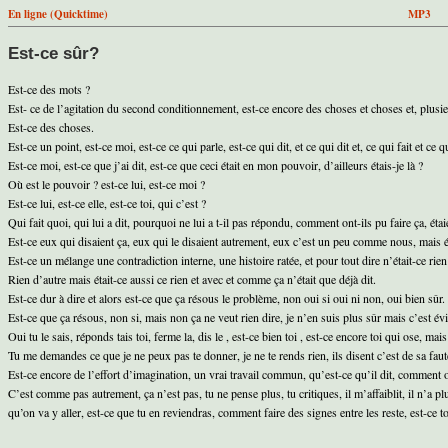
En ligne (Quicktime)
MP3
Est-ce sûr?
Est-ce des mots ?
Est- ce de l’agitation du second conditionnement, est-ce encore des choses et choses et, plus
Est-ce des choses.
Est-ce un point, est-ce moi, est-ce ce qui parle, est-ce qui dit, et ce qui dit et, ce qui fait et ce q
Est-ce moi, est-ce que j’ai dit, est-ce que ceci était en mon pouvoir, d’ailleurs étais-je là ?
Où est le pouvoir ? est-ce lui, est-ce moi ?
Est-ce lui, est-ce elle, est-ce toi, qui c’est ?
Qui fait quoi, qui lui a dit, pourquoi ne lui a t-il pas répondu, comment ont-ils pu faire ça, ét
Est-ce eux qui disaient ça, eux qui le disaient autrement, eux c’est un peu comme nous, mais étai
Est-ce un mélange une contradiction interne, une histoire ratée, et pour tout dire n’était-ce rien
Rien d’autre mais était-ce aussi ce rien et avec et comme ça n’était que déjà dit.
Est-ce dur à dire et alors est-ce que ça résous le problème, non oui si oui ni non, oui bien sûr. 
Est-ce que ça résous, non si, mais non ça ne veut rien dire, je n’en suis plus sûr mais c’est é
Oui tu le sais, réponds tais toi, ferme la, dis le , est-ce bien toi , est-ce encore toi qui ose, ma
Tu me demandes ce que je ne peux pas te donner, je ne te rends rien, ils disent c’est de sa faute,
Est-ce encore de l’effort d’imagination, un vrai travail commun, qu’est-ce qu’il dit, comment o
C’est comme pas autrement, ça n’est pas, tu ne pense plus, tu critiques, il m’affaiblit, il n’a 
qu’on va y aller, est-ce que tu en reviendras, comment faire des signes entre les reste, est-ce t