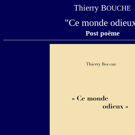
Thierry B
OUCHE
"Ce monde odieu
Post poëme