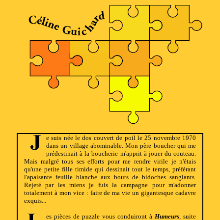
e suis née le dos couvert de poil le 25 novembre 1970
dans un village abominable. Mon père boucher qui me
prédestinait à la boucherie m'apprit à jouer du couteau.
Mais malgré tous ses efforts pour me rendre virile je n'étais
qu'une petite fille timide qui dessinait tout le temps, préférant
l'apaisante feuille blanche aux bouts de bidoches sanglants.
Rejeté par les miens je fuis la campagne pour m'adonner
totalement à mon vice : faire de ma vie un gigantesque cadavre
exquis...
es pièces de puzzle vous conduiront à
Humeurs
, suite