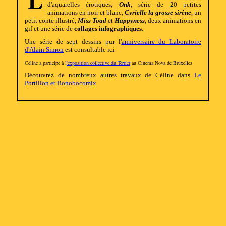
d'aquarelles érotiques,
Onk
, série de 20 petites
animations en noir et blanc,
Cyrielle la grosse sirène
, un
petit conte illustré,
Miss Toad
et
Happyness
, deux animations en
gif et une série de
collages infographiques
.
Une série de sept dessins pur l'
anniversaire du Laboratoire
d'Alain Simon
est consultable ici
Céline a participé à l
'exposition collective du Terrier
au Cinema Nova de Bruxelles
Découvrez de nombreux autres travaux de Céline dans
Le
Portillon et Bonobocomix