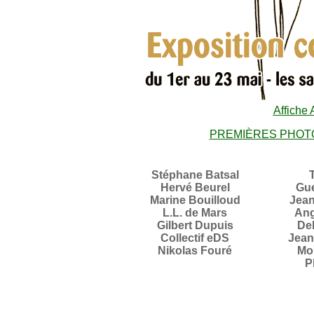
Affiche
PREMIÈRES PHOTO
Stéphane Batsal
Hervé Beurel
Gue
Marine Bouilloud
Jean
L.L. de Mars
Ang
Gilbert Dupuis
De
Collectif eDS
Jean
Nikolas Fouré
Mo
P