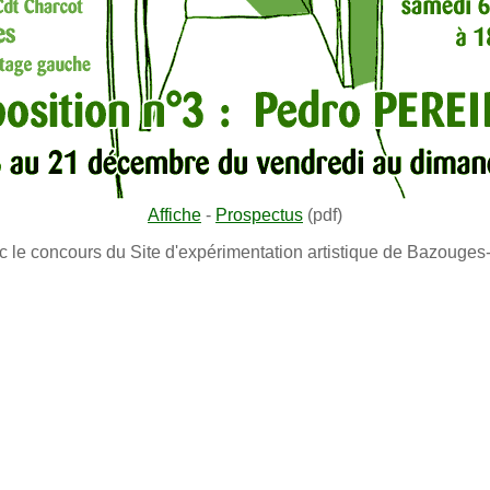
Affiche
-
Prospectus
(pdf)
ec le concours du Site d'expérimentation artistique de Bazouges
exposition de bandes dessinées par L.L. de Mars, du 17 octobre
au 2 novembre 2008, 1 rue Cdt Chacot, 35000 Rennes, du vendredi au samedi
de 14h30 à 18h30 - vernissage le mardi 14 à 18h30