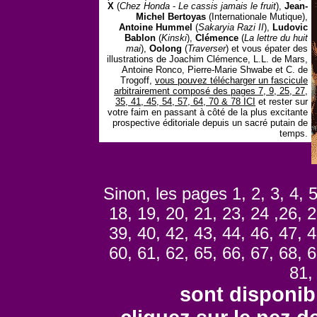
X
(
Chez Honda
-
Le cassis jamais le fruit
),
Jean-
Michel Bertoyas
(Internationale Mutique),
Antoine Hummel
(
Sakaryia Razi II
),
Ludovic
Bablon
(
Kinski
),
Clémence
(
La lettre du huit
mai
),
Oolong
(
Traverser
) et vous épater des
illustrations de Joachim Clémence, L.L. de Mars,
Antoine Ronco, Pierre-Marie Shwabe et C. de
Trogoff,
vous pouvez télécharger un fascicule
arbitrairement composé des pages 7, 9, 25, 27,
35, 41, 45, 54, 57, 64, 70 & 78 ICI
et rester sur
votre faim en passant à côté de la plus excitante
prospective éditoriale depuis un sacré putain de
temps.
Sinon, les pages 1, 2, 3, 4, 5
18, 19, 20, 21, 23, 24 ,26, 2
39, 40, 42, 43, 44, 46, 47, 4
60, 61, 62, 65, 66, 67, 68, 6
81,
sont disponib