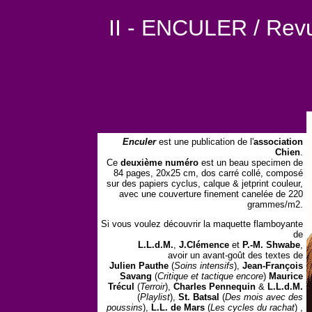
II - ENCULER / Revu
Enculer
est une publication de l'
association
Chien
.
Ce
deuxième numéro
est un beau specimen de
84 pages, 20x25 cm, dos carré collé, composé
sur des papiers cyclus, calque & jetprint couleur,
avec une couverture finement canelée de 220
grammes/m2.
Si vous voulez découvrir la maquette flamboyante
de
L.L.d.M.
,
J.Clémence
et
P.-M. Shwabe
,
avoir un avant-goût des textes de
Julien Pauthe
(
Soins intensifs
),
Jean-François
Savang
(
Critique et tactique encore
)
Maurice
Trécul
(
Terroir
),
Charles Pennequin
&
L.L.d.M.
(
Playlist
),
St. Batsal
(
Des mois avec des
poussins
),
L.L. de Mars
(
Les cycles du rachat
) ,