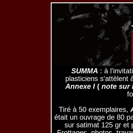
SUMMA
: à l'invi
plasticiens s'attèlent
Annexe I
(
note sur 
f
Tiré à 50 exemplaires,
était un ouvrage de 80 p
sur satimat 125 gr et 
Frottages, photos, trava