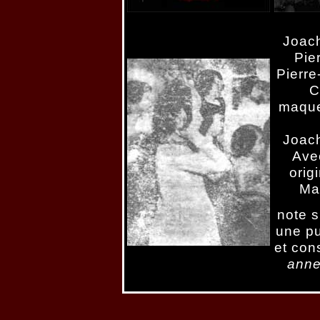
Joac
Pie
Pierr
C
maquet
Joac
Avec
orig
Ma
note s
une pu
et con
ann