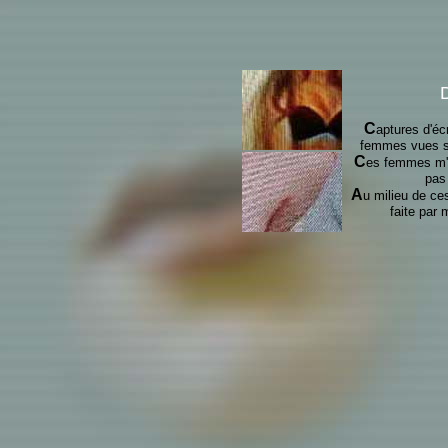
C
aptures d'é
femmes vues su
C
es femmes m'i
pas 
A
u milieu de ce
faite par 