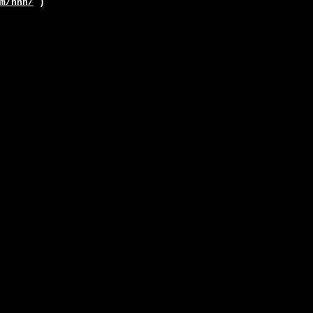
m/hhh/
)