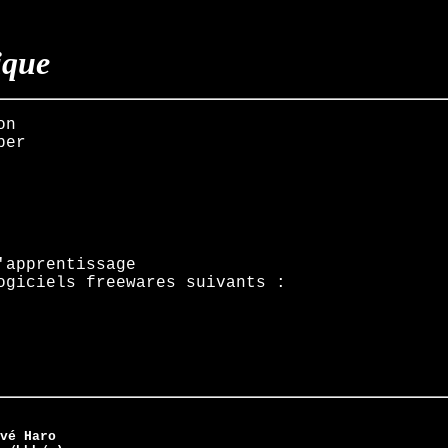
ique
on
per
'apprentissage
ogiciels freewares suivants :
vé Haro