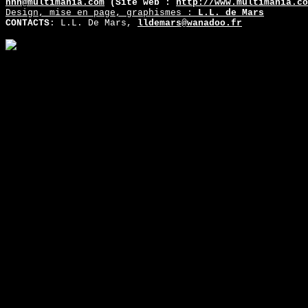
hhh@multimania.com
(Site web :
http://www.multimania.co
Design, mise en page, graphismes :
L.L. de Mars
CONTACTS
: L.L. De Mars,
lldemars@wanadoo.fr