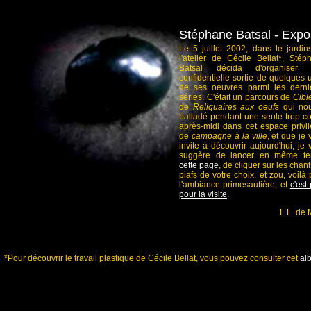
Stéphane Batsal - Expos
Le 5 juillet 2002, dans le jardin
l'atelier de Cécile Bellat*, Stép
Batsal décida d'organiser
confidentielle sortie de quelques-
de ses oeuvres parmi les derni
séries. C'était un parcours de
Cibl
de
Reliquaires aux oeufs
qui no
balladé pendant une seule trop co
après-midi dans cet espace privil
de
campagne à la ville
, et que je
invite à découvrir aujourd'hui; je
suggère de lancer en même t
cette page
, de cliquer sur les chan
piafs de votre choix, et zou, voilà
l'ambiance primesautière, et
c'est 
pour la visite
.
L.L. de 
*Pour découvrir le travail plastique de Cécile Bellat, vous pouvez consulter cet
al