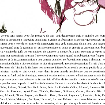
 de tout sans jamais avoir fait l'épreuve du plus petit déplacement était le moindre des tour
dans la prétention à l'indocilité quand elles n'étaient qu'obéissantes à leur atavique épaisseur nar
 simple pour Victor de les assurer de la crapulerie juive et du mensonge de la Shoah que la lect
reuse quand celle de Rassinier est aussi économique en temps et énergie qu'un roman pour bo
 la vénalité des juifs ou leur ambition de contrôler le monde fut le plus exécrable et le plus 
ine leur apparaissait pourtant d'une envoûtante nouveauté quand sa publication était frappée d'
gellation et de l'excommunication à bon compte quand on ne fouettait plus guère à l'horizon - e
mécanique huilée à bloc conduisant le plus simplement du monde à l'exécration d'Israël, c'est-à
ébarrassés de l'histoire de l'infâmie, nos nouveaux infâmes brossaient le costume public de ce qu
alvateur rebelle et clairvoyant ; c'est dans la plus grande incohérence que se constituai
visant au fond qu'à la tératologie, associant les plus noires crapules à d'authentiques esprits l
rop morts pour s'en défendre se fussent fait affubler de l'estampille
sombre et rebelle
par d
re que des cons de profs. Ainsi Bataille Nietzsche Sade et Artaud s'embourbaient-ils dans la coh
dèche, Rebatet, Gripari, Brasillach, Nabe, Drieu La Rochelle, Céline, Morand, Limonov, Blo
-Meschin, Rassinier, Aynat Eknes, Zündele, Faurisson, Guillaume, Coston, Garaudy, West, 
ing, Monteil, Töben, Baynac, de Benoist, Thion, Bennett, Raynouard, Leuchter, Butz, R
 Dauvé, Notin, Mattogno, Bordigua, Harwood, Lachout, Delcroix sans rien oublier des innomb
é théorique comme pour le nuancier des trémolos, et c'est peu dire que la voie est damée au c