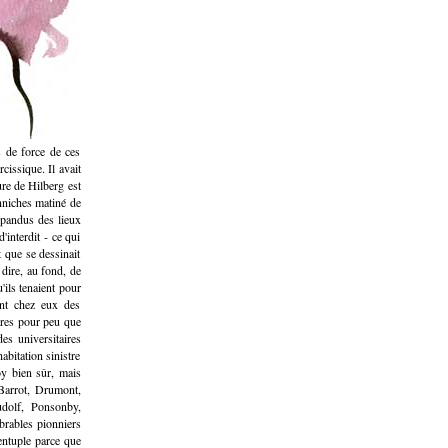
s de force de ces
cissique. Il avait
ure de Hilberg est
nniches matiné de
répandus des lieux
interdit - ce qui
t que se dessinait
 dire, au fond, de
'ils tenaient pour
ent chez eux des
ibres pour peu que
es universitaires
abitation sinistre
y bien sûr, mais
Barrot, Drumont,
udolf, Ponsonby,
rables pionniers
entuple parce que