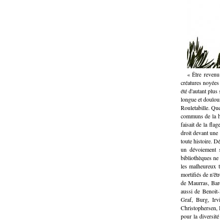
« Être revenu
créatures noyées 
été d'autant plus
longue et doulou
Rouletabille. Que
communs de la ha
faisait de la fla
droit devant une 
toute histoire. D
un dévoiement s
bibliothèques ne 
les malheureux t
mortifiés de n'êt
de Maurras, Bar
aussi de Benoit
Graf, Burg, Irv
Christophersen,
pour la diversit