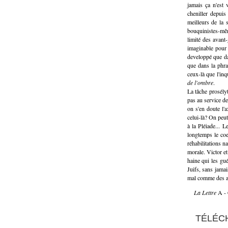
jamais ça n'est 
cheniller depui
meilleurs de la 
bouquinistes-mêm
limité des avant
imaginable pour 
developpé que da
que dans la phra
ceux-là que l'in
de l'ombre
.
La tâche prosélyt
pas au service de
on s'en doute l'a
celui-là? On peut
à la Pléiade... 
longtemps le coe
réhabilitations n
morale. Victor e
haine qui les gué
Juifs, sans jamai
mal comme des aut
La Lettre
A - 
TÉLÉCH