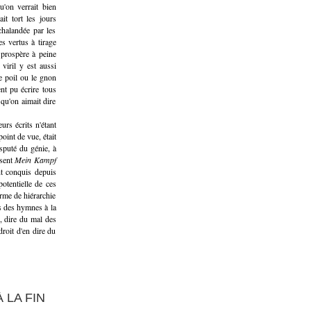
u'on verrait bien
t tort les jours
chalandée par les
s vertus à tirage
 prospère à peine
viril y est aussi
e poil ou le gnon
nt pu écrire tous
qu'on aimait dire
urs écrits n'étant
oint de vue, était
isputé du génie, à
ésent
Mein Kampf
nt conquis depuis
otentielle de ces
orme de hiérarchie
s des hymnes à la
s, dire du mal des
droit d'en dire du
 LA FIN