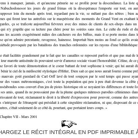
venu à manquer, jamais, et qu'aucune pénurie ne se profile pour la descendance. La liste q
s Nabuchodonosor les jours de grand frimas où la désespérance l'emporte sur tout, on aurai
supposer loin du monde après tout, regardant peu la vie, se mêlant pas des nôtres ; bien a
es qui firent leur tas autrefois sur le maspérisme des moments du Grand Vent en exaltant le
-gardes, ça se traficote aujourd'hui fiévreux avec des mines de clients de sex-shops dans un
qui n'y grapille que sa lecture pas chère pour les soirées sans rien. Le culte du rude et du 
ns les accents exagérément mâles des catcheurs ou des biffins, mais il se porte moins dans l
se qu'on admire percutante, ravageuse, haineuse. Importait bien moins au fond ce qu'ils avaie
quiétude provoquée par les bataillons des tranches ordonnées sur les rayons d'une biblitohèque 
e était facilitée grandement par le fait que les canailles se reposent parfois et que pas mal de le
 leur marotte antisémite ils pouvaient servir d'amorce sociale visant l'honorabilité. Céline, de ce p
xe favori de toute démonstration et le coeur battant de tout sophisme à venir; qui lui aurait d
 bénir le ciel de la médiocrité stylistique d'Hitler, Dieu sait ce que nous aurait fourni comme pr
Le mauvais goût gueulard de Carl Orff lavé de tout soupçon par le seul temps qui passe aya
ur des veaux métronomiques, c'est toute la population qui peu à peu était devenue la cible p
auséabondes sous couvert d'un jeu de pistes historique où se noyaient les différences et toute f
t ses amis, quand ils ne poussaient pas de la plume quelques miteuses parodies céliniennes dan
rissaient de tout, réclamaient le droit à la liberté d'expression pour pouvoir, comme des autre
s s'intriguer de l'étrangeté qui présidait à cette singulière réclamation, ni que, disposant de ce 
res, c'était seulement de ce côté-là, pourtant, que portaient leurs coups. »
Chapitre VII - Mars 2001
ARGEZ LE RÉCIT INTÉGRAL EN PDF IMPRIMABLE À