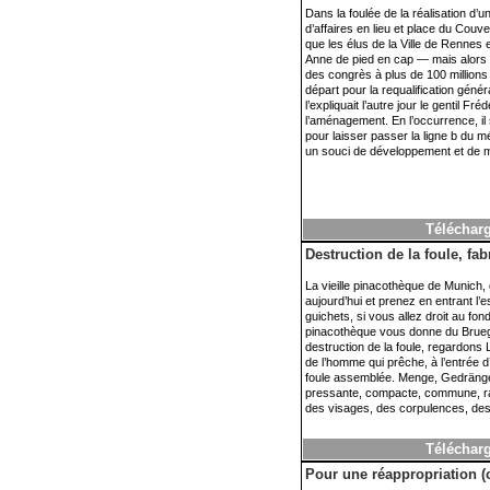
Dans la foulée de la réalisation d
d’affaires en lieu et place du Cou
que les élus de la Ville de Rennes 
Anne de pied en cap — mais alors ce
des congrès à plus de 100 millions
départ pour la requalification gén
l’expliquait l’autre jour le gentil Fr
l’aménagement. En l’occurrence, il s
pour laisser passer la ligne b du m
un souci de développement et de m
Télécharg
Destruction de la foule, fab
La vieille pinacothèque de Munich,
aujourd’hui et prenez en entrant l’es
guichets, si vous allez droit au fond 
pinacothèque vous donne du Bruege
destruction de la foule, regardons
de l’homme qui prêche, à l’entrée d’
foule assemblée. Menge, Gedränge,
pressante, compacte, commune, rac
des visages, des corpulences, des
Télécharg
Pour une réappropriation (co