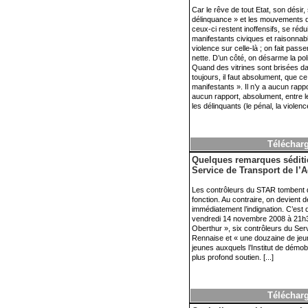
Car le rêve de tout Etat, son désir,
délinquance » et les mouvements de
ceux-ci restent inoffensifs, se réd
manifestants civiques et raisonnabl
violence sur celle-là ; on fait pas
nette. D’un côté, on désarme la polit
Quand des vitrines sont brisées dans
toujours, il faut absolument, que c
manifestants ». Il n’y a aucun rappo
aucun rapport, absolument, entre les
les délinquants (le pénal, la violen
Télécharg
Quelques remarques séditie
Service de Transport de l’
Les contrôleurs du STAR tombent 
fonction. Au contraire, on devient 
immédiatement l’indignation. C’est q
vendredi 14 novembre 2008 à 21h30 
Oberthur », six contrôleurs du Ser
Rennaise et « une douzaine de jeu
jeunes auxquels l’Institut de démob
plus profond soutien. [...]
Télécharg