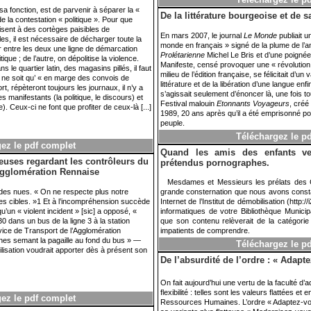
 sa fonction, est de parvenir à séparer la «
De la littérature bourgeoise et de
 la contestation « politique ». Pour que
uisent à des cortèges paisibles de
En mars 2007, le journal
Le Monde
publiait u
es, il est nécessaire de décharger toute la
monde en français » signé de la plume de l’an
ser entre les deux une ligne de démarcation
Prolétarienne
Michel Le Bris et d’une poignée
ique ; de l’autre, on dépolitise la violence.
Manifeste, censé provoquer une « révolution 
 le quartier latin, des magasins pillés, il faut
milieu de l’édition française, se félicitait d’
e ne soit qu’ « en marge des convois de
littérature et de la libération d’une langue enfi
rt, répèteront toujours les journaux, il n’y a
s’agissait seulement d’énoncer là, une fois to
 manifestants (la politique, le discours) et
Festival malouin
Etonnants Voyageurs
, créé
ce). Ceux-ci ne font que profiter de ceux-là
[...]
1989, 20 ans après qu’il a été emprisonné p
peuple.
Téléchargez le p
ez le pdf complet
Quand les amis des enfants ve
uses regardant les contrôleurs du
prétendus pornographes.
Agglomération Rennaise
Mesdames et Messieurs les prélats des C
des nues. « On ne respecte plus notre
grande consternation que nous avons constaté
des cibles. »1 Et à l’incompréhension succède
Internet de l’Institut de démobilisation (http:/
u’un « violent incident » [sic] a opposé, «
informatiques de votre Bibliothèque Municip
dans un bus de la ligne 3 à la station
que son contenu relèverait de la catégor
vice de Transport de l’Agglomération
impatients de comprendre.
nes semant la pagaille au fond du bus » —
Téléchargez le p
ilisation voudrait apporter dès à présent son
De l’absurdité de l’ordre : « Adapte
On fait aujourd’hui une vertu de la faculté d’a
flexibilité : telles sont les valeurs flattées 
ez le pdf complet
Ressources Humaines. L’ordre « Adaptez-vo