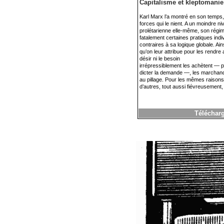
Capitalisme et kleptomanie
Karl Marx l’a montré en son temps, 
forces qui le nient. A un moindre n
prolétarienne elle-même, son régim
fatalement certaines pratiques indiv
contraires à sa logique globale. Ai
qu’on leur attribue pour les rendre 
désir ni le besoin
irrépressiblement les achètent — p
dicter la demande —, les marchandi
au pillage. Pour les mêmes raisons 
d’autres, tout aussi fiévreusement, l
Télécharg