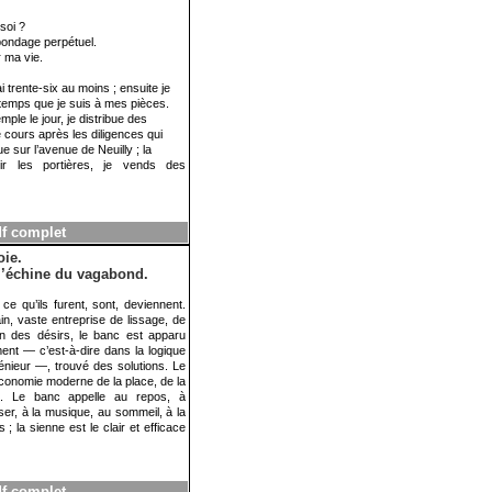
soi ?
ondage perpétuel.
 ma vie.
 trente-six au moins ; ensuite je
 temps que je suis à mes pièces.
mple le jour, je distribue des
e cours après les diligences qui
ue sur l’avenue de Neuilly ; la
rir les portières, je vends des
df complet
oie.
l’échine du vagabond.
ce qu’ils furent, sont, deviennent.
n, vaste entreprise de lissage, de
ion des désirs, le banc est apparu
nt — c’est-à-dire dans la logique
génieur —, trouvé des solutions. Le
l’économie moderne de la place, de la
ion. Le banc appelle au repos, à
aiser, à la musique, au sommeil, à la
 ; la sienne est le clair et efficace
df complet