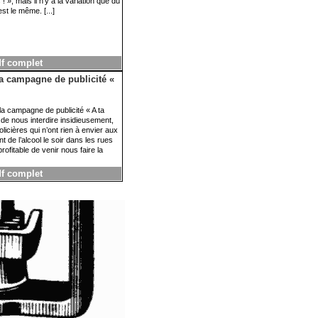
 », mais il n’y a là variation que du
st le même. [...]
df complet
la campagne de publicité «
 campagne de publicité « A ta
de nous interdire insidieusement,
icières qui n’ont rien à envier aux
 de l’alcool le soir dans les rues
ofitable de venir nous faire la
df complet