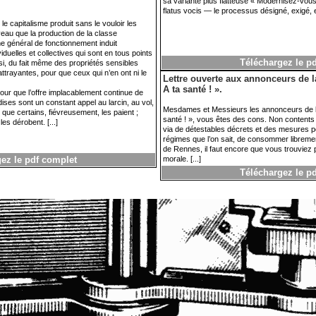
sa variante plus flatteuse « Modernisez-vous !
flatus vocis — le processus désigné, exigé, e
.
le capitalisme produit sans le vouloir les
.
iveau que la production de la classe
e général de fonctionnement induit
.
iduelles et collectives qui sont en tous points
Téléchargez le p
nsi, du fait même des propriétés sensibles
attrayantes, pour que ceux qui n’en ont ni le
Lettre ouverte aux annonceurs de 
A ta santé ! ».
our que l’offre implacablement continue de
ses sont un constant appel au larcin, au vol,
Mesdames et Messieurs les annonceurs de la
que certains, fiévreusement, les paient ;
santé ! », vous êtes des cons. Non contents 
es dérobent. [...]
via de détestables décrets et des mesures pol
régimes que l’on sait, de consommer librement
de Rennes, il faut encore que vous trouviez pr
ez le pdf complet
morale. [...]
Téléchargez le p