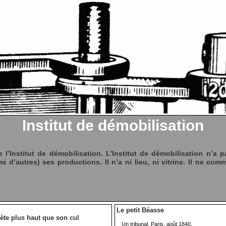
Institut de démobilisation
e l’Institut de démobilisation. L’Institut de démobilisation n’a pa
mi d’autres) ses productions. Il n’a ni lieu, ni vitrine. Il ne com
Le petit Béasse
ète plus haut que son cul
Un tribunal, Paris, août 1840.