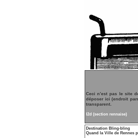
Ceci n’est pas le site d
déposer ici (endroit par
transparent.
I2d (section rennaise)
Destination Bling-bling
Quand la Ville de Rennes p