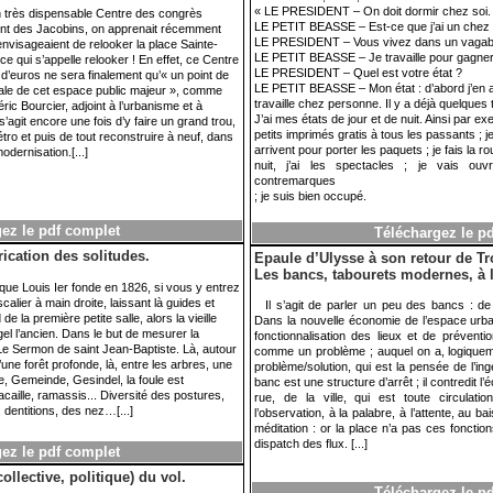
« LE PRESIDENT – On doit dormir chez soi.
’un très dispensable Centre des congrès
LE PETIT BEASSE – Est-ce que j’ai un chez 
vent des Jacobins, on apprenait récemment
LE PRESIDENT – Vous vivez dans un vagab
envisageaient de relooker la place Sainte-
LE PETIT BEASSE – Je travaille pour gagner
 qui s’appelle relooker ! En effet, ce Centre
LE PRESIDENT – Quel est votre état ?
 d’euros ne sera finalement qu’« un point de
LE PETIT BEASSE – Mon état : d’abord j’en ai
érale de cet espace public majeur », comme
travaille chez personne. Il y a déjà quelques
édéric Bourcier, adjoint à l’urbanisme et à
J’ai mes états de jour et de nuit. Ainsi par exe
’agit encore une fois d’y faire un grand trou,
petits imprimés gratis à tous les passants ; j
étro et puis de tout reconstruire à neuf, dans
arrivent pour porter les paquets ; je fais la ro
odernisation.
[...]
nuit, j’ai les spectacles ; je vais ouv
contremarques
; je suis bien occupé.
. .
ez le pdf complet
Téléchargez le p
rication des solitudes.
Epaule d’Ulysse à son retour de Tr
Les bancs, tabourets modernes, à 
 que Louis Ier fonde en 1826, si vous y entrez
calier à main droite, laissant là guides et
Il s’agit de parler un peu des bancs : de 
de la première petite salle, alors la vieille
Dans la nouvelle économie de l’espace urbai
l l’ancien. Dans le but de mesurer la
fonctionnalisation des lieux et de prévent
 Le Sermon de saint Jean-Baptiste. Là, autour
comme un problème ; auquel on a, logiqueme
une forêt profonde, là, entre les arbres, une
problème/solution, qui est la pensée de l’in
 Gemeinde, Gesindel, la foule est
banc est une structure d’arrêt ; il contredit 
aille, ramassis... Diversité des postures,
rue, de la ville, qui est toute circulat
 dentitions, des nez…
[...]
l’observation, à la palabre, à l’attente, au b
méditation : or la place n’a pas ces fonctions
dispatch des flux. [...]
ez le pdf complet
. .
llective, politique) du vol.
Téléchargez le p