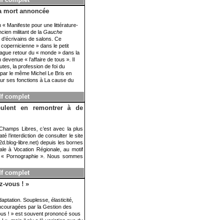
 sa mort annoncée
n « Manifeste pour une littérature-
cien militant de la
Gauche
 d’écrivains de salons. Ce
copernicienne » dans le petit
un vague retour du « monde » dans la
n devenue « l’affaire de tous ». Il
utes, la profession de foi du
 par le même Michel Le Bris en
our ses fonctions à La cause du
df complet
ulent en remontrer à de
hamps Libres, c’est avec la plus
 l’interdiction de consulter le site
/i2d.blog-libre.net) depuis les bornes
ale à Vocation Régionale, au motif
ie « Pornographie ». Nous sommes
df complet
z-vous ! »
daptation. Souplesse, élasticité,
et encouragées par la Gestion des
us ! » est souvent prononcé sous