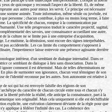
. Elle participe d'une dialectique interpersonnelle. Lorsque la liberté
 aux yeux de quiconque y reconnaît l'aspect de la liberté. Et, de même
emprunte aux autres pour mieux les servir. Ce principe est nécessaire
 une somme animée. Toute information, même sénile ou juvénile, est
t que personne ; chacun contribue, à plus ou moins long terme, à faire
anime. La spécificité de chacun, rompue à la communication par
'humanité. Une telle progression traduit le caractère projectif, sagittal,
a complémentarité des savoirs, une connaissance accueillant une autre,
 de la culture ne se limite pas à une entreprise d'acquisition.
e. Le mutisme, la démission, sont encore des signes interprétables.
'est pas accidentelle. Les cas limite du comportement s'opposent à
dinaire, l'impertinence laisse entrevoir une présence agissante derrière
monologue intérieur, d'un semblant de dialogue internalisé. Dans ce
éatrice ce semblant de dialogue à lieu sans dissociation. Dans la
il ignore comment il est déterminé. Mais de telles déterminations ne
els. En plus de surmonter son ignorance, chacun veut témoigner de son
use de l'identité reconnue par les autres. Son autonomie est relative à
 de soi qui lui est renvoyée falsifie des régions de son
L'archétype du caractère de chacun circule entre tous et chacun s'y
a liberté précède la réalité, elle anticipe la connaissance, part à la
mmunique son originalité. Mais cela uniquement si elle est déchiffrable
ation explicite, une exécution clairement déviante de la règle pour que
é s'y applique à fédérer l'infinité des cas. La cohérence des