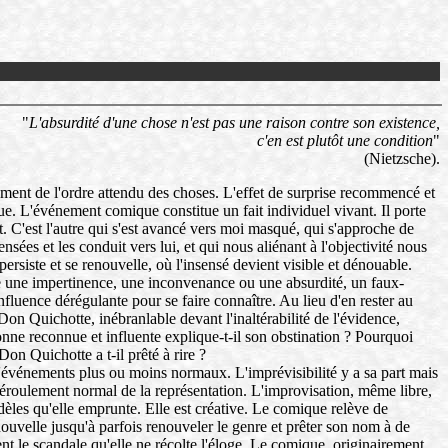
"
L'absurdité d'une chose n'est pas une raison contre son existence,
c'en est plutôt une condition
"
(Nietzsche).
ement de l'ordre attendu des choses. L'effet de surprise recommencé et
nnue. L'événement comique constitue un fait individuel vivant. Il porte
t. C'est l'autre qui s'est avancé vers moi masqué, qui s'approche de
es et les conduit vers lui, et qui nous aliénant à l'objectivité nous
 persiste et se renouvelle, où l'insensé devient visible et dénouable.
me une impertinence, une inconvenance ou une absurdité, un faux-
fluence dérégulante pour se faire connaître. Au lieu d'en rester au
n Quichotte, inébranlable devant l'inaltérabilité de l'évidence,
sonne reconnue et influente explique-t-il son obstination ? Pourquoi
 Don Quichotte a t-il prêté à rire ?
e d'événements plus ou moins normaux. L'imprévisibilité y a sa part mais
déroulement normal de la représentation. L'improvisation, même libre,
dèles qu'elle emprunte. Elle est créative. Le comique relève de
enouvelle jusqu'à parfois renouveler le genre et prêter son nom à de
nt le scandale qu'elle ne récolte l'éloge. Le comique, originairement,