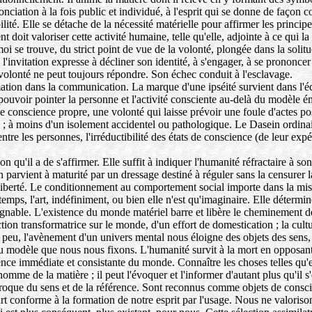
iation à la fois public et individué, à l'esprit qui se donne de façon co
ité. Elle se détache de la nécessité matérielle pour affirmer les principe
 valoriser cette activité humaine, telle qu'elle, adjointe à ce qui la dét
moi se trouve, du strict point de vue de la volonté, plongée dans la solit
ec l'invitation expresse à décliner son identité, à s'engager, à se prononc
la volonté ne peut toujours répondre. Son échec conduit à l'esclavage.
rmation dans la communication. La marque d'une ipséité survient dans l'
aut pouvoir pointer la personne et l'activité consciente au-delà du modè
conscience propre, une volonté qui laisse prévoir une foule d'actes pos
tre ; à moins d'un isolement accidentel ou pathologique. Le Dasein ordina
entre les personnes, l'irréductibilité des états de conscience (de leur expér
 qu'il a de s'affirmer. Elle suffit à indiquer l'humanité réfractaire à so
 parvient à maturité par un dressage destiné à réguler sans la censurer 
 la liberté. Le conditionnement au comportement social importe dans la mi
 le temps, l'art, indéfiniment, ou bien elle n'est qu'imaginaire. Elle déte
ugnable. L'existence du monde matériel barre et libère le cheminement de la
 action transformatrice sur le monde, d'un effort de domestication ; la cu
eu, l'avènement d'un univers mental nous éloigne des objets des sens, l'o
u modèle que nous nous fixons. L'humanité survit à la mort en opposant la
ence immédiate et consistante du monde. Connaître les choses telles qu'e
'homme de la matière ; il peut l'évoquer et l'informer d'autant plus qu'il
ciproque du sens et de la référence. Sont reconnus comme objets de consc
 conforme à la formation de notre esprit par l'usage. Nous ne valorisons