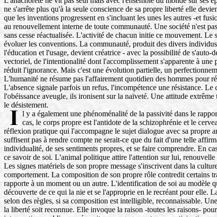
L'anachorète ne vit pas seul mais avec l'ensemble du monde sur ses épau
ne s'arrête plus qu'à la seule conscience de sa propre liberté elle devie
que les inventions progressent en s'incluant les unes les autres -et fu
au renouvellement interne de toute communauté. Une société n'est pa
sans cesse réactualisée. L'activité de chacun initie ce mouvement. Le 
évoluer les conventions. La communauté, produit des divers individus, 
l'éducation et l'usage, devient créatrice - avec la possibilité de s'auto-
vectoriel, de l'intentionalité dont l'accomplissement s'apparente à une
réduit l'ignorance. Mais c'est une évolution partielle, un perfectionnem
L'humanité ne résume pas l'affairement quotidien des hommes pour réal
L'absence signale parfois un refus, l'incompétence une résistance. Le d
l'obéissance aveugle, ils ironisent sur la naïveté. Une attitude extrême
le désistement.
l y a également une phénoménalité de la passivité dans le rappor
cas, le corps propre est l'antidote de la schizophrénie et le cerve
réflexion pratique qui l'accompagne le sujet dialogue avec sa propre ar
suffisent pas à rendre compte ne serait-ce que du fait d'une telle affi
individualité, de ses sentiments propres, et se faire comprendre. En cas
ce savoir de soi. L'animal politique attire l'attention sur lui, renouvell
Les signes matériels de son propre message s'inscrivent dans la culture
comportement. La composition de son propre rôle contredit certains trai
rapporte à un moment ou un autre. L'identification de soi au modèle qui
découverte de ce qui la nie et se l'approprie en le recréant pour elle.
selon des règles, si sa composition est intelligible, reconnaissable. U
la liberté soit reconnue. Elle invoque la raison -toutes les raisons- pour