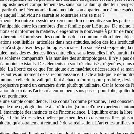
inguistiques et comportementales, sans pour autant quitter leur perspect
u'à partir d'une hétéronomie fondamentale, son appartenance à une espèce e
 auquel l'individu ne saurait se soustraire sans se nier ?
léments. En outre un système exerce une force coercitive sur les parties q
 l'antipathie entre les membres d'une famille pour L.Strauss. De même, l
tions et d'informer la matière, d'engendrer la nouveauté à partir de l'a
on cohérente et fournissent les conditions de la communication intersubj
ions sont lisibles, articulées dans nos attitudes, selon des lois irréduct
jusqu'à stigmatiser des pathologies sociales. La société est exigeante, la 
, mais des évidences liées entre elles, sans lesquelles il n'y aurait ni 
chèmes comparatifs, à la manière des anthropologues. Il n'y a pas de r
 néanmoins existants. Des éléments en sont réactualisés, régénérés, da
able. La liberté est ce que l'on ajoute aux matériaux nécessaires à sa man
les autres au moment de sa reconnaissance. L'acte artistique le démont
commune, celle du travail qu'il faut à chacun fournir pour produire, devie
é projective prend un caractère divin plutôt qu'utilitaire. Car la force de l
mation de soi dans l'acte créateur ne peut, sans passer pour folie, quitter
s en pertinence.
re une simple coïncidence. Il se connaît comme personne, il est conscient
pelle une égologie, incite à la réflexion (source d'une expérience auton
 émancipée des instincts et de l'inconscience. L'équilibre entre la libre 
é, la fiabilité des actes quelles que soient les circonstances. Il est plus
ait être qu'abstraitement retranché de sa réalisation. L'art et les artifice
onnellement. Il anime la matière dont il relève en y formant des symboles.