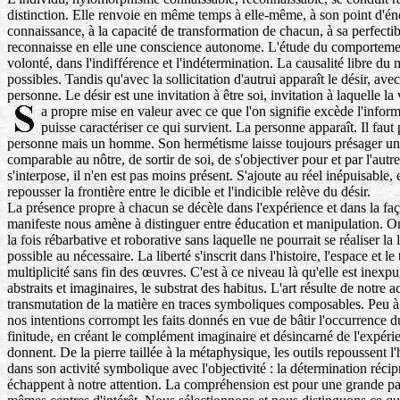
distinction. Elle renvoie en même temps à elle-même, à son point d'énonc
connaissance, à la capacité de transformation de chacun, à sa perfectibil
reconnaisse en elle une conscience autonome. L'étude du comportement doit
volonté, dans l'indifférence et l'indétermination. La causalité libre du 
possibles. Tandis qu'avec la sollicitation d'autrui apparaît le désir, av
personne. Le désir est une invitation à être soi, invitation à laquelle 
a propre mise en valeur avec ce que l'on signifie excède l'info
puisse caractériser ce qui survient. La personne apparaît. Il f
personne mais un homme. Son hermétisme laisse toujours présager une 
comparable au nôtre, de sortir de soi, de s'objectiver pour et par l'au
s'interpose, il n'en est pas moins présent. S'ajoute au réel inépuisable, 
repousser la frontière entre le dicible et l'indicible relève du désir.
La présence propre à chacun se décèle dans l'expérience et dans la façon
manifeste nous amène à distinguer entre éducation et manipulation. On
la fois rébarbative et roborative sans laquelle ne pourrait se réaliser
possible au nécessaire. La liberté s'inscrit dans l'histoire, l'espace et
multiplicité sans fin des œuvres. C'est à ce niveau là qu'elle est inexp
abstraits et imaginaires, le substrat des habitus. L'art résulte de notre
transmutation de la matière en traces symboliques composables. Peu à p
nos intentions corrompt les faits donnés en vue de bâtir l'occurrence d
finitude, en créant le complément imaginaire et désincarné de l'expéri
donnent. De la pierre taillée à la métaphysique, les outils repoussent l
dans son activité symbolique avec l'objectivité : la détermination ré
échappent à notre attention. La compréhension est pour une grande part