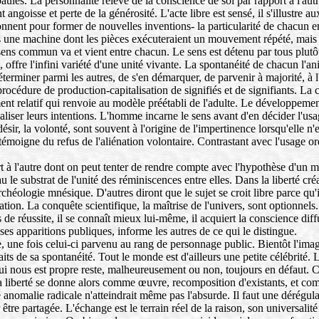
les. La personnalité relève de la conscience de soi par rapport à l'autre
nt angoisse et perte de la générosité. L'acte libre est sensé, il s'illustre
sionnent pour former de nouvelles inventions- la particularité de chacun 
s une machine dont les pièces exécuteraient un mouvement répété, mais
sens commun va et vient entre chacun. Le sens est détenu par tous plutô
offre l'infini variété d'une unité vivante. La spontanéité de chacun l'
déterminer parmi les autres, de s'en démarquer, de parvenir à majorité, à l
 procédure de production-capitalisation de signifiés et de signifiants. L
ent relatif qui renvoie au modèle préétabli de l'adulte. Le développement
iser leurs intentions. L'homme incarne le sens avant d'en décider l'usag
ésir, la volonté, sont souvent à l'origine de l'impertinence lorsqu'elle n
 témoigne du refus de l'aliénation volontaire. Contrastant avec l'usage or
t à l'autre dont on peut tenter de rendre compte avec l'hypothèse d'un 
au le substrat de l'unité des réminiscences entre elles. Dans la liberté cr
chéologie mnésique. D'autres diront que le sujet se croit libre parce qu'
rmation. La conquête scientifique, la maîtrise de l'univers, sont optionn
 de réussite, il se connaît mieux lui-même, il acquiert la conscience diff
e ses apparitions publiques, informe les autres de ce qui le distingue.
, une fois celui-ci parvenu au rang de personnage public. Bientôt l'image
ts de sa spontanéité. Tout le monde est d'ailleurs une petite célébrité. 
 nous est propre reste, malheureusement ou non, toujours en défaut. Car l
 La liberté se donne alors comme œuvre, recomposition d'existants, et co
ne anomalie radicale n'atteindrait même pas l'absurde. Il faut une dérégul
 être partagée. L'échange est le terrain réel de la raison, son universalit