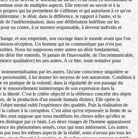
ntinue sous de multiples aspects. Elle renvoie au savoir et à la
s propres qui lui permettent de s'affirmer et qui autorisent à ce qu'on
ermine : le désir, dans la différence, le rapport à l'autre, et la
ude de l'indétermination, dans une délibération indéfinie sur les
er pour ou contre, à se montrer responsable, à devenir individu et
échange, et son empreinte, son ouvrage dans le monde avant que l'on
le émission-réception. Un homme qui ne communique pas n'est pas
sibles. Nous lui supposons entre autres un désir fondamental,
ire désir être entendu. Si jamais de l'inavouable, de l'incommunicable,
ience qualitative) les uns autres. A ce titre, toute tentative pour
n instrumentalisation par les autres. Qu'une conscience singulière se
la personnalité, à lui donner les moyens de son autonomie. Condition à
se en pratique de la volonté, dans la régularité de son passage du
rmine le renouvellement ininterrompu de son expression dans la
 liberté. C'est le critère objectif et la référence concrète des objets
lture, de la production d'un monde humain distinct. Elle opère la
bjet mental oubli l'expérience des qualités. Puis la réalisation de
 culture à la corruption. C'est ainsi qu'est repoussée la limite de sa
lles sont suppose que nous modifions les choses telles qu'elles se
 s'en distingue par ce biais. Les deux visages de l'homme apparaissent
ience les phénomènes sensés, ceux qui nous intéressent. Les autres
 pas tous les mêmes aspects de la réalité, nous n'avons pas tous les