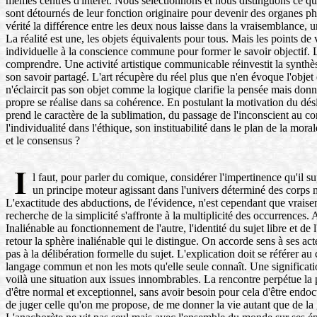
mêmes centres d'intérêt. Nous sélectionnons et nous distinguons ce qui 
sont détournés de leur fonction originaire pour devenir des organes ph
vérité la différence entre les deux nous laisse dans la vraisemblance, 
La réalité est une, les objets équivalents pour tous. Mais les points de
individuelle à la conscience commune pour former le savoir objectif
comprendre. Une activité artistique communicable réinvestit la synthè
son savoir partagé. L'art récupère du réel plus que n'en évoque l'objet e
n'éclaircit pas son objet comme la logique clarifie la pensée mais donne
propre se réalise dans sa cohérence. En postulant la motivation du désir
prend le caractère de la sublimation, du passage de l'inconscient au con
l'individualité dans l'éthique, son instituabilité dans le plan de la mor
et le consensus ?
l faut, pour parler du comique, considérer l'impertinence qu'il su
un principe moteur agissant dans l'univers déterminé des corps
L'exactitude des abductions, de l'évidence, n'est cependant que vraisem
recherche de la simplicité s'affronte à la multiplicité des occurrences
Inaliénable au fonctionnement de l'autre, l'identité du sujet libre et de
retour la sphère inaliénable qui le distingue. On accorde sens à ses ac
pas à la délibération formelle du sujet. L'explication doit se référer
langage commun et non les mots qu'elle seule connaît. Une significatio
voilà une situation aux issues innombrables. La rencontre perpétue la p
d'être normal et exceptionnel, sans avoir besoin pour cela d'être endoct
de juger celle qu'on me propose, de me donner la vie autant que de la