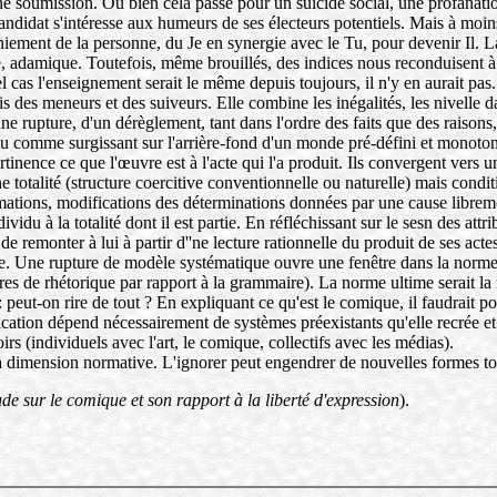
e soumission. Ou bien cela passe pour un suicide social, une profanatio
 candidat s'intéresse aux humeurs de ses électeurs potentiels. Mais à moin
iement de la personne, du Je en synergie avec le Tu, pour devenir Il. La 
ée, adamique. Toutefois, même brouillés, des indices nous reconduisent 
cas l'enseignement serait le même depuis toujours, il n'y en aurait pas.
ais des meneurs et des suiveurs. Elle combine les inégalités, les nivelle d
ne rupture, d'un dérèglement, tant dans l'ordre des faits que des raisons
vidu comme surgissant sur l'arrière-fond d'un monde pré-défini et monotone
rtinence ce que l'œuvre est à l'acte qui l'a produit. Ils convergent vers 
une totalité (structure coercitive conventionnelle ou naturelle) mais cond
ormations, modifications des déterminations données par une cause librem
du à la totalité dont il est partie. En réfléchissant sur le sesn des attrib
e de remonter à lui à partir d''ne lecture rationnelle du produit de ses ac
. Une rupture de modèle systématique ouvre une fenêtre dans la norme su
 de rhétorique par rapport à la grammaire). La norme ultime serait la no
 peut-on rire de tout ? En expliquant ce qu'est le comique, il faudrait p
ation dépend nécessairement de systèmes préexistants qu'elle recrée et tr
rs (individuels avec l'art, le comique, collectifs avec les médias).
 dimension normative. L'ignorer peut engendrer de nouvelles formes total
de sur le comique et son rapport à la liberté d'expression
).