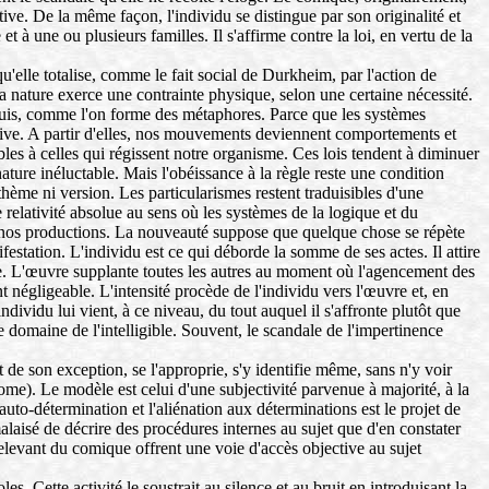
ive. De la même façon, l'individu se distingue par son originalité et
t à une ou plusieurs familles. Il s'affirme contre la loi, en vertu de la
u'elle totalise, comme le fait social de Durkheim, par l'action de
a nature exerce une contrainte physique, selon une certaine nécessité.
cquis, comme l'on forme des métaphores. Parce que les systèmes
ective. A partir d'elles, nos mouvements deviennent comportements et
ibles à celles qui régissent notre organisme. Ces lois tendent à diminuer
nature inéluctable. Mais l'obéissance à la règle reste une condition
thème ni version. Les particularismes restent traduisibles d'une
elativité absolue au sens où les systèmes de la logique et du
ns nos productions. La nouveauté suppose que quelque chose se répète
ifestation. L'individu est ce qui déborde la somme de ses actes. Il attire
re. L'œuvre supplante toutes les autres au moment où l'agencement des
nt négligeable. L'intensité procède de l'individu vers l'œuvre et, en
'individu lui vient, à ce niveau, du tout auquel il s'affronte plutôt que
 le domaine de l'intelligible. Souvent, le scandale de l'impertinence
 de son exception, se l'approprie, s'y identifie même, sans n'y voir
ome). Le modèle est celui d'une subjectivité parvenue à majorité, à la
auto-détermination et l'aliénation aux déterminations est le projet de
 malaisé de décrire des procédures internes au sujet que d'en constater
s relevant du comique offrent une voie d'accès objective au sujet
 Cette activité le soustrait au silence et au bruit en introduisant la