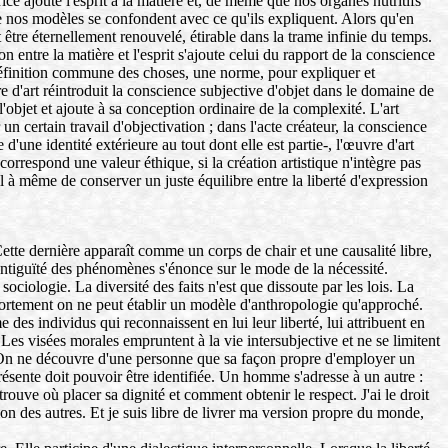
ce ajoute l'esprit à la matière et, de même que nos organes nutritifs
ue nos modèles se confondent avec ce qu'ils expliquent. Alors qu'en
 être éternellement renouvelé, étirable dans la trame infinie du temps.
n entre la matière et l'esprit s'ajoute celui du rapport de la conscience
éfinition commune des choses, une norme, pour expliquer et
d'art réintroduit la conscience subjective d'objet dans le domaine de
l'objet et ajoute à sa conception ordinaire de la complexité. L'art
n certain travail d'objectivation ; dans l'acte créateur, la conscience
'une identité extérieure au tout dont elle est partie-, l'œuvre d'art
correspond une valeur éthique, si la création artistique n'intègre pas
-il à même de conserver un juste équilibre entre la liberté d'expression
 Cette dernière apparaît comme un corps de chair et une causalité libre,
ntiguïté des phénomènes s'énonce sur le mode de la nécessité.
ciologie. La diversité des faits n'est que dissoute par les lois. La
omportement on ne peut établir un modèle d'anthropologie qu'approché.
e des individus qui reconnaissent en lui leur liberté, lui attribuent en
Les visées morales empruntent à la vie intersubjective et ne se limitent
oi. On ne découvre d'une personne que sa façon propre d'employer un
ésente doit pouvoir être identifiée. Un homme s'adresse à un autre :
ouve où placer sa dignité et comment obtenir le respect. J'ai le droit
tion des autres. Et je suis libre de livrer ma version propre du monde,