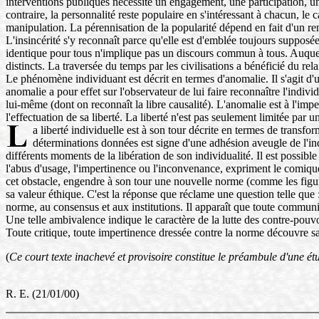
interventions publiques nécessite un engagement, une participation, un
contraire, la personnalité reste populaire en s'intéressant à chacun, le
manipulation. La pérennisation de la popularité dépend en fait d'un ren
L'insincérité s'y reconnaît parce qu'elle est d'emblée toujours suppos
identique pour tous n'implique pas un discours commun à tous. Auquel 
distincts. La traversée du temps par les civilisations a bénéficié du rel
Le phénomène individuant est décrit en termes d'anomalie. Il s'agit d'u
anomalie a pour effet sur l'observateur de lui faire reconnaître l'indi
lui-même (dont on reconnaît la libre causalité). L'anomalie est à l'impe
l'effectuation de sa liberté. La liberté n'est pas seulement limitée par 
a liberté individuelle est à son tour décrite en termes de transf
déterminations données est signe d'une adhésion aveugle de l'indivi
différents moments de la libération de son individualité. Il est possibl
l'abus d'usage, l'impertinence ou l'inconvenance, expriment le comique
cet obstacle, engendre à son tour une nouvelle norme (comme les figures
sa valeur éthique. C'est la réponse que réclame une question telle que :
norme, au consensus et aux institutions. Il apparaît que toute communic
Une telle ambivalence indique le caractère de la lutte des contre-pouvoi
Toute critique, toute impertinence dressée contre la norme découvre sa
(
Ce court texte inachevé et provisoire constitue le préambule d'une étu
R. E. (21/01/00)