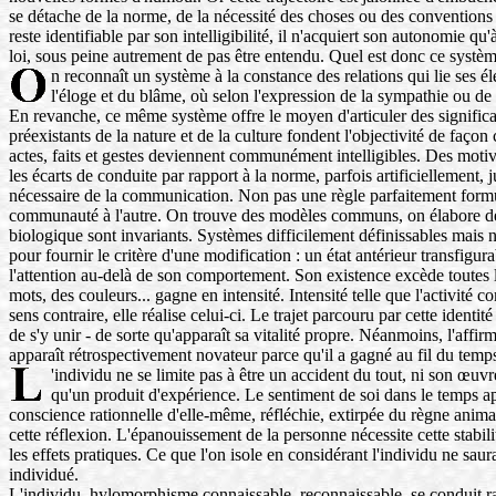
se détache de la norme, de la nécessité des choses ou des conventions l
reste identifiable par son intelligibilité, il n'acquiert son autonomie q
loi, sous peine autrement de pas être entendu. Quel est donc ce système
n reconnaît un système à la constance des relations qui lie ses é
l'éloge et du blâme, où selon l'expression de la sympathie ou de
En revanche, ce même système offre le moyen d'articuler des significa
préexistants de la nature et de la culture fondent l'objectivité de faç
actes, faits et gestes deviennent communément intelligibles. Des motivat
les écarts de conduite par rapport à la norme, parfois artificiellement, 
nécessaire de la communication. Non pas une règle parfaitement formulée
communauté à l'autre. On trouve des modèles communs, on élabore des s
biologique sont invariants. Systèmes difficilement définissables mais
pour fournir le critère d'une modification : un état antérieur transfigur
l'attention au-delà de son comportement. Son existence excède toutes 
mots, des couleurs... gagne en intensité. Intensité telle que l'activité 
sens contraire, elle réalise celui-ci. Le trajet parcouru par cette identit
de s'y unir - de sorte qu'apparaît sa vitalité propre. Néanmoins, l'affir
apparaît rétrospectivement novateur parce qu'il a gagné au fil du temp
'individu ne se limite pas à être un accident du tout, ni son œuv
qu'un produit d'expérience. Le sentiment de soi dans le temps ap
conscience rationnelle d'elle-même, réfléchie, extirpée du règne animal,
cette réflexion. L'épanouissement de la personne nécessite cette stabilit
les effets pratiques. Ce que l'on isole en considérant l'individu ne saur
individué.
L'individu, hylomorphisme connaissable, reconnaissable, se conduit rati