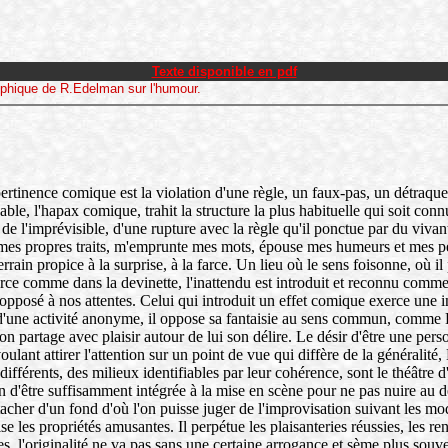
Texte disponible en pdf
osophique de R.Edelman sur l'humour.
ertinence comique est la violation d'une règle, un faux-pas, un détraqu
able, l'hapax comique, trahit la structure la plus habituelle qui soit co
de l'imprévisible, d'une rupture avec la règle qu'il ponctue par du vivan
es propres traits, m'emprunte mes mots, épouse mes humeurs et mes pensé
rrain propice à la surprise, à la farce. Un lieu où le sens foisonne, où il
arce comme dans la devinette, l'inattendu est introduit et reconnu com
pposé à nos attentes. Celui qui introduit un effet comique exerce une in
'une activité anonyme, il oppose sa fantaisie au sens commun, comme Do
on partage avec plaisir autour de lui son délire. Le désir d'être une per
voulant attirer l'attention sur un point de vue qui diffère de la généralité,
différents, des milieux identifiables par leur cohérence, sont le théâtr
n d'être suffisamment intégrée à la mise en scène pour ne pas nuire au 
tacher d'un fond d'où l'on puisse juger de l'improvisation suivant les mo
ise les propriétés amusantes. Il perpétue les plaisanteries réussies, les r
, l'originalité ne va pas sans une certaine arrogance et sème plus souve