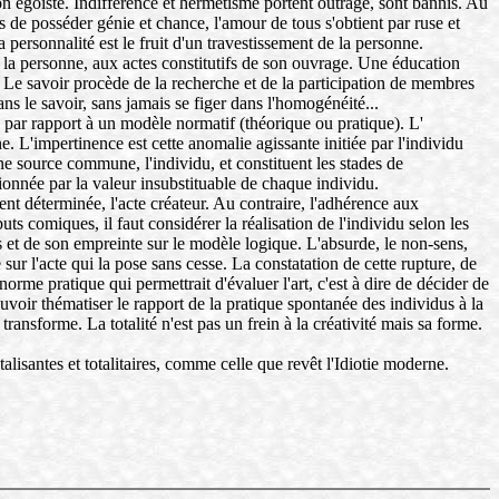
n égoïste. Indifférence et hermétisme portent outrage, sont bannis. Au
s de posséder génie et chance, l'amour de tous s'obtient par ruse et
personnalité est le fruit d'un travestissement de la personne.
à la personne, aux actes constitutifs de son ouvrage. Une éducation
 Le savoir procède de la recherche et de la participation de membres
ans le savoir, sans jamais se figer dans l'homogénéité...
, par rapport à un modèle normatif (théorique ou pratique). L'
. L'impertinence est cette anomalie agissante initiée par l'individu
une source commune, l'individu, et constituent les stades de
itionnée par la valeur insubstituable de chaque individu.
ent déterminée, l'acte créateur. Au contraire, l'adhérence aux
uts comiques, il faut considérer la réalisation de l'individu selon les
tes et de son empreinte sur le modèle logique. L'absurde, le non-sens,
r l'acte qui la pose sans cesse. La constatation de cette rupture, de
rme pratique qui permettrait d'évaluer l'art, c'est à dire de décider de
ouvoir thématiser le rapport de la pratique spontanée des individus à la
ansforme. La totalité n'est pas un frein à la créativité mais sa forme.
isantes et totalitaires, comme celle que revêt l'Idiotie moderne.