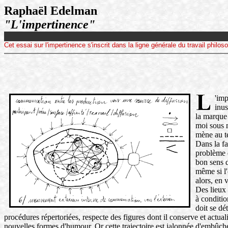
Raphaël Edelman
"L'impertinence"
Cet essai sur l'impertinence s'inscrit dans la ligne générale du travail phil
'imp
inus
la marque 
moi sous m
mène au te
Dans la f
problème o
bon sens d
même si l'
alors, en 
Des lieux 
à conditio
doit se dé
procédures répertoriées, respecte des figures dont il conserve et actual
nouvelles formes d'humour. Or cette trajectoire est jalonnée d'embûches