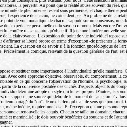
est plus conséquent, plus existant, pour nous. Cette sélection assimilatri
onatoires, la pervertit. Au point que la réalité abuse souvent du réel, q
une infinité de phénomènes restent sans pertinence, et chaque thème peut
 vue, l'expérience de chacun, ne coïncident pas. Au problème de la relatio
. Le point de vue monadique de chacun s'appuie sur un consensus, une d
se de l'expérience personnelle et du savoir commun. Mais encore l'œuvre 
t lui confère un sens autre qu'objectif. Il jette une lumière nouvelle sur 
 de la clairvoyance. L'exposition du point de vue individuel repose sur u
 d'affirmer sa liberté propre en terme d'exception -de présenter la forme d
scient. La question est de savoir si à la fonction gnoséologique de l'art 
ale. Précisément le comique, relevant de la question générale de l'art, est
ppose et restituer cette impertinence à l'individualité qu'elle manifeste.
 mus. Avec cette approche objective, observable, du comportement, la co
blable en ce qui concerne l'observation de l'homme, la psychologie, la so
. A partir de la cohérence postulée des clichés d'aspects objectifs du c
 l'individu déterminé adopte un style qui lui est propre. D'autres, la somm
tes, on suppose une source qui déborde le moment de l'acte, on l'évalue. 
 au contenu partagé du "on". Je ne dis rien qui n'ait de sens que pour m
n, même inédite, requiert une base. Et l'exception qu'une personne repr
ersonne et renouvelle les acquis. Chacun se taille un domaine, chacun tr
riné et marginalisé ; je dois pouvoir bénéficier du soutiens et de l'atten
 gagner.