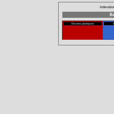
Indexatio
Ba
Oeuvres plastiques