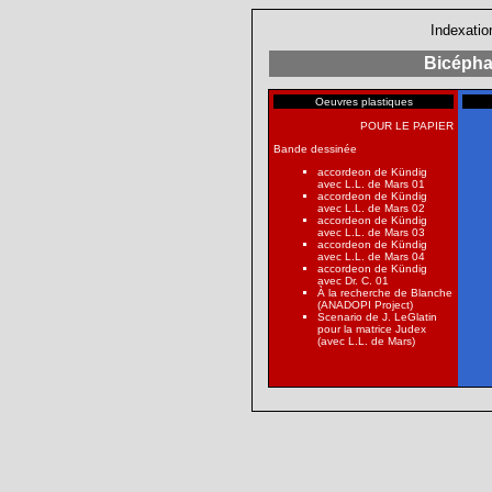
Indexatio
Bicéphal
Oeuvres plastiques
POUR LE PAPIER
Bande dessinée
accordeon de Kündig
avec L.L. de Mars
01
accordeon de Kündig
avec L.L. de Mars
02
accordeon de Kündig
avec L.L. de Mars
03
accordeon de Kündig
avec L.L. de Mars
04
accordeon de Kündig
avec Dr. C.
01
À la recherche de Blanche
(ANADOPI Project)
Scenario de J. LeGlatin
pour la matrice Judex
(avec L.L. de Mars)