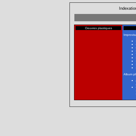
Indexatio
Oeuvres plastiques
Improvisa
Album p