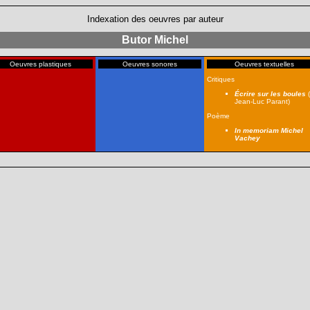
Indexation des oeuvres par auteur
Butor Michel
Oeuvres plastiques
Oeuvres sonores
Oeuvres textuelles
Critiques
Écrire sur les boules
(
Jean-Luc Parant)
Poème
In memoriam Michel
Vachey