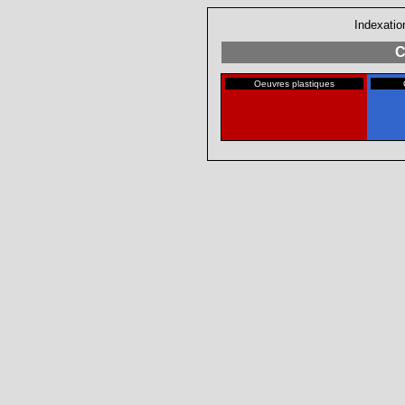
Indexatio
C
Oeuvres plastiques