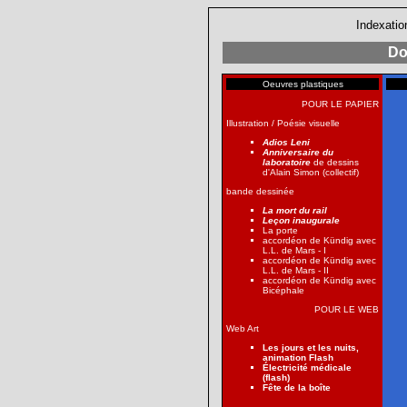
Indexatio
Do
Oeuvres plastiques
POUR LE PAPIER
Illustration / Poésie visuelle
Adios Leni
Anniversaire du
laboratoire
de dessins
d'Alain Simon (collectif)
bande dessinée
La mort du rail
Leçon inaugurale
La porte
accordéon de Kündig avec
L.L. de Mars - I
accordéon de Kündig avec
L.L. de Mars - II
accordéon de Kündig avec
Bicéphale
POUR LE WEB
Web Art
Les jours et les nuits,
animation Flash
Électricité médicale
(flash)
Fête de la boîte