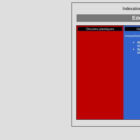
Indexatio
Ed
Oeuvres plastiques
Oe
Interprétat
A
M
S
M