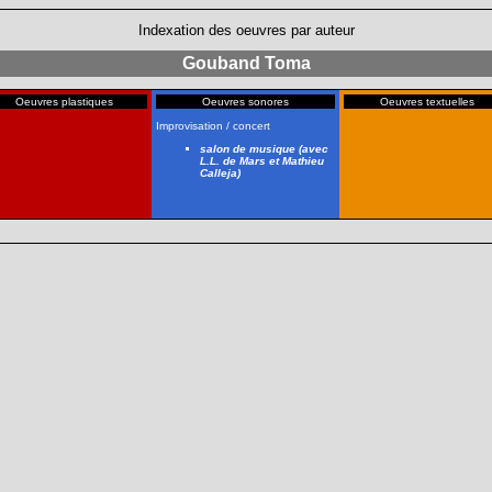
Indexation des oeuvres par auteur
Gouband Toma
Oeuvres plastiques
Oeuvres sonores
Oeuvres textuelles
Improvisation / concert
salon de musique (avec
L.L. de Mars et Mathieu
Calleja)