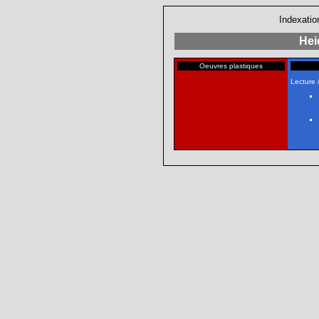
Indexatio
Hei
Oeuvres plastiques
Lecture 