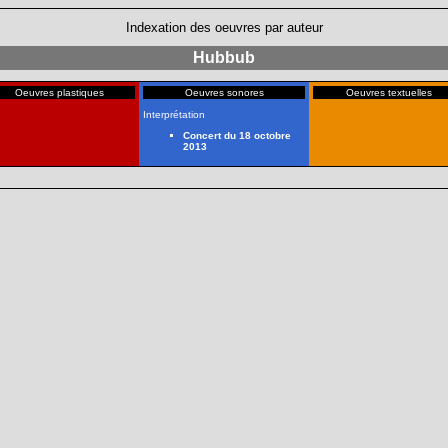
Indexation des oeuvres par auteur
Hubbub
Oeuvres plastiques
Oeuvres sonores
Oeuvres textuelles
Interprétation
Concert du 18 octobre
2013