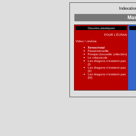
Indexatio
Mas
Oeuvres plastiques
POUR L'ÉCRAN
Video / cinéma
Xenocristal
Passemerveille
Pompei (nouvelle collection)
Le crépuscule
Les dragons n'existent pas
(I)
Les dragons n'existent pas
(II)
Les dragons n'existent pas
(III)