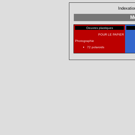
Indexatio
Mo
Oeuvres plastiques
POUR LE PAPIER
Photographie
72 polaroids