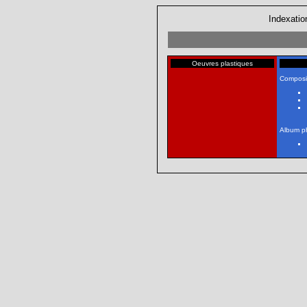
Indexatio
Oeuvres plastiques
Composi
Album p