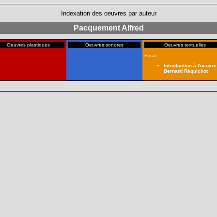
Indexation des oeuvres par auteur
Pacquement Alfred
Oeuvres plastiques
Oeuvres sonores
Oeuvres textuelles
Essai
Introduction à l'oeuvre
Bernard Réquichot