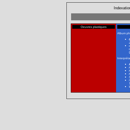
Indexatio
Oeuvres plastiques
Album ph
(
Interprét
I