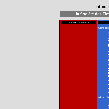
Indexatio
la Société des Ti
Oeuvres plastiques
Composit
I
B
L
e
C
J
I
S
Album ph