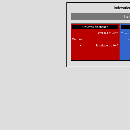
Indexatio
Tr
Oeuvres plastiques
POUR LE WEB
Compos
Web Art
Interface de 9+5