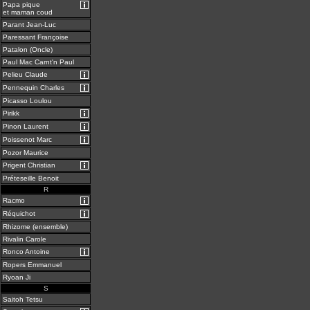
Papa pique
et maman coud
Parant Jean-Luc
Paressant Françoise
Patalon (Oncle)
Paul Mac Carnt'n Paul
Pelieu Claude
Pennequin Charles
Picasso Loulou
Pirikk
Pinon Laurent
Poissenot Marc
Pozor Maurice
Prigent Christian
Préteseille Benoit
R
Racmo
Réquichot
Rhizome (ensemble)
Rivalin Carole
Ronco Antoine
Ropers Emmanuel
Ryoan Ji
S
Saitoh Tetsu