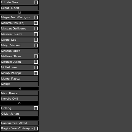
L.L. de Mars
Lucot Hubert
M
Magre Jean-François
Mammouths (les)
Massart Guillaume
Masseau Pierre
Maurel Léo
Matyn Vincent
Mellano Julien
Mellano Olivier
Meunier Julien
Moll Albane
Moraly Philippe
Moreul Pascal
Moujik
N
Nieto Pascal
Noyelle Cyril
O
Oolong
Ollvier Johan
P
Pacquement Alfred
Pagès Jean-Christophe