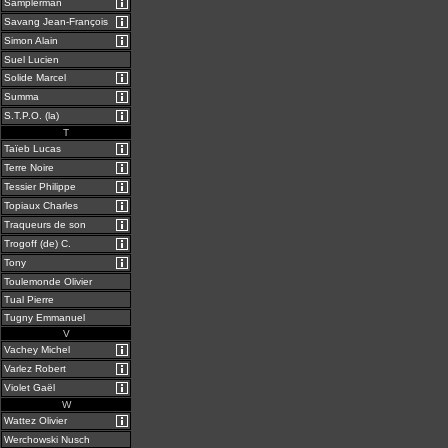
Samplerman
Savang Jean-François
Simon Alain
Suel Lucien
Solide Marcel
Summa
S.T.P.O. (la)
T
Taïeb Lucas
Terre Noire
Tessier Philippe
Topiaux Charles
Traqueurs de son
Trogoff (de) C.
Tony
Toulemonde Olivier
Tual Pierre
Tugny Emmanuel
V
Vachey Michel
Varlez Robert
Violet Gaël
W
Wattez Olivier
Werchowski Nusch