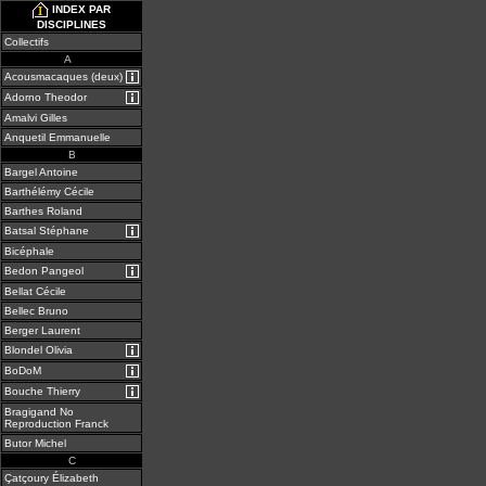
INDEX PAR
DISCIPLINES
Collectifs
A
A
Acousmacaques (deux)
Adorno Theodor
Amalvi Gilles
Anquetil Emmanuelle
B
Bargel Antoine
Barthélémy Cécile
Barthes Roland
Batsal Stéphane
Bicéphale
Bedon Pangeol
Bellat Cécile
Bellec Bruno
Berger Laurent
Blondel Olivia
BoDoM
Bouche Thierry
Bragigand No
Reproduction Franck
Butor Michel
C
Çatçoury Élizabeth