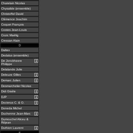
Chatelain Nicolas
Chysalide (ensemble)
Christoffel David
Clémence Joachim
Coquet François
Costes Jean-Louis
Cozic Maëlig
Cressan Alain
D
Daltex
Dedalus (ensemble)
De Jonckheere
Philippe
Delalande Julie
Deleuze Gilles
Demarc Julien
Desmarchelier Nicolas
Didi Gisèle
DJP
Docterus C. & O.
Doneda Michel
Duchenne Jean-Marc
Dumouchel Aliceu &
Réjean
Duthion Laurent
E