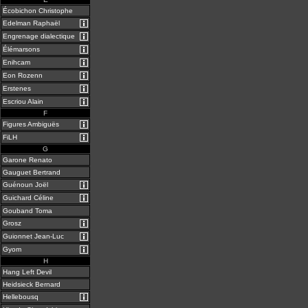
Écobichon Christophe
Edelman Raphaël
Engrenage dialectique
Élémarsons
Enihcam
Eon Rozenn
Erstenes
Escriou Alain
F
Figures Ambiguës
FiLH
G
Garone Renato
Gauguet Bertrand
Guénoun Joël
Guichard Céline
Gouband Toma
Grosz
Guionnet Jean-Luc
Gyom
H
Hang Left Devil
Heidsieck Bernard
Hellebousq