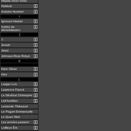
Hisada Shun Ichiru
Hubbub
Antoine Hummel
I
Ignorum Hastati
Institut de
démobilisation
J
J.
Jerash
Jivezi
Johnson-Ross Robyn
K
vv
Klein Olivier
Klint
L
Largier Loïc
Lawrence Franck
Le Dévéhat Christophe
Leif Aurélien
Lemonde Thibeaud
Le Pogam Emmanuelle
Le Quan Ninh
Les années passent
Loillieux Éric