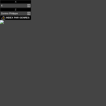
X
X
Z
Zunino Philippe
INDEX PAR GENRES