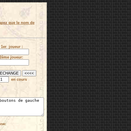
apez que le nom de
1er joueur :
2ème joueur:
en cours
nse: