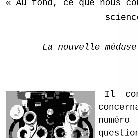
«
Au fond, ce que nous co
scienc
La nouvelle méduse
Il co
concer
numér
questio