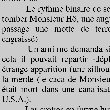
Le rythme binaire de ses pa
tomber Monsieur Hô, une augure
passage une motte de terre
engraissé).
Un ami me demanda si je s
cela il pouvait repartir -dép
étrange apparition (une silhoue
la merde (le caca de Monsieur
était mort dans une canalisa
U.S.A.).
Les crottes en forme humain